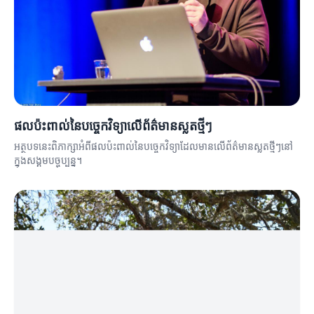
ផលប៉ះពាល់នៃបច្ចេកវិទ្យាលើព័ត៌មានស្លតថ្មីៗ
អត្ថបទនេះពិភាក្សាអំពីផលប៉ះពាល់នៃបច្ចេកវិទ្យាដែលមានលើព័ត៌មានស្លតថ្មីៗនៅ
ក្នុងសង្គមបច្ចុប្បន្ន។