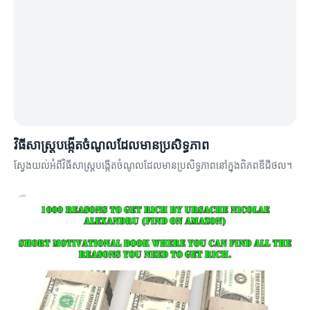
វិធីសាស្ត្របង្កើតចំណូលដែលមានប្រសិទ្ធភាព
ស្វែងយល់អំពីវិធីសាស្ត្របង្កើតចំណូលដែលមានប្រសិទ្ធភាពនៅក្នុងពិភពឌីជីថល។