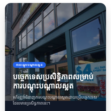
ការបណ្តុះបណ្តាលស្លត
បច្ចេកទេសប្រសិទ្ធិភាពសម្រាប់
ការបណ្តុះបណ្តាលស្លត
អភិវឌ្ឍន៍ជំនាញការបណ្តុះបណ្តាលស្លតដោយប្រើបច្ចេកទេស
ដែលមានប្រសិទ្ធភាពនេះ។
យុទ្ធសាស្ត្រស្លត