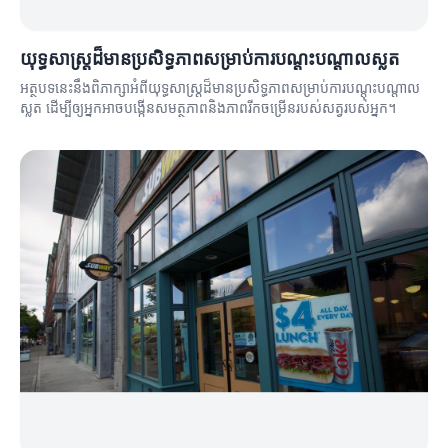
យុទ្ធសាស្ត្រដ៏មានប្រសិទ្ធភាពសម្រាប់ការបណ្តុះបណ្តាលស្លត
អត្ថបទនេះនឹងពិភាក្សាអំពីយុទ្ធសាស្ត្រដ៏មានប្រសិទ្ធភាពសម្រាប់ការបណ្តុះបណ្តាល
ស្លត ដើម្បីឲ្យអ្នកអាចបង្កើនសមត្ថភាពនិងភាពរីកចម្រើនរបស់សត្វរបស់អ្នក។