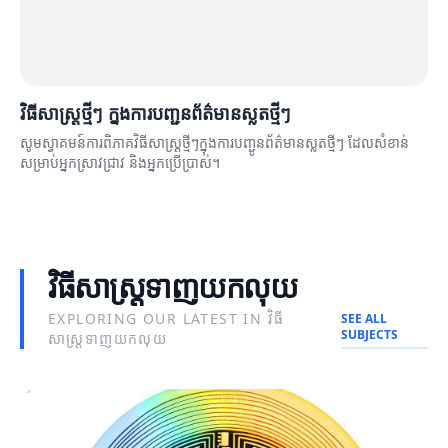
វិធីសាស្ត្រថ្មីៗ ក្នុងការបញ្ជូនព័ត៌មានស្លតថ្មីៗ
សូមស្វាគមន៍ការពិភាគវិធីសាស្ត្រថ្មីៗក្នុងការបញ្ជូនព័ត៌មានស្លតថ្មីៗ ដែលសំខាន់
សម្រាប់អ្នកស្រាវជ្រាវ និងអ្នកប្រើប្រាស់។
វិធីសាស្ត្រទាញយកលុយ
EXPLORING OUR LATEST IN វិធី
SEE ALL
SUBJECTS
សាស្ត្រទាញយកលុយ