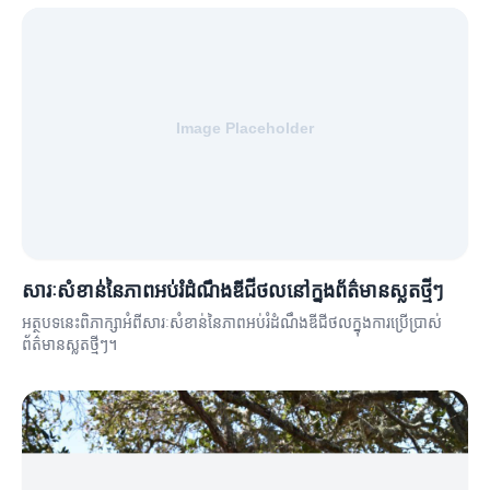
សារៈសំខាន់នៃភាពអប់រំដំណឹងឌីជីថលនៅក្នុងព័ត៌មានស្លតថ្មីៗ
អត្ថបទនេះពិភាក្សាអំពីសារៈសំខាន់នៃភាពអប់រំដំណឹងឌីជីថលក្នុងការប្រើប្រាស់
ព័ត៌មានស្លតថ្មីៗ។