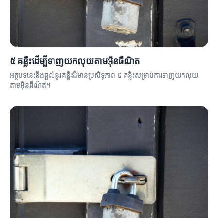
៥ គន្លឹះដើម្បីទាញយកលុយតាមអ៊ីនធឺណិត
អត្ថបទនេះនឹងផ្តល់នូវគន្លឹះដ៏មានប្រសិទ្ធភាព ៥ គន្លឹះសម្រាប់ការទាញយកលុយ
តាមអ៊ីនធឺណិត។