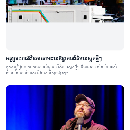
អត្ថប្រយោជន៍នៃការតាមដាននិន្នាការព័ត៌មានស្លតថ្មីៗ
ក្នុងសព្វថ្ងៃនេះ ការតាមដាននិន្នាការព័ត៌មានស្លតថ្មីៗ គឺមានសារៈសំខាន់ណាស់
សម្រាប់អ្នកប្រើប្រាស់ និងអ្នកប្រឹក្សាផ្សេងៗ។