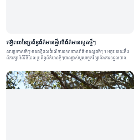
ឥទ្ធិពលនៃប្រព័ន្ធព័ត៌មានថ្មីលើព័ត៌មានស្លតថ្មីៗ
សារប្រកាសថ្មីៗមានឥទ្ធិពលធំលើការទទួលបានព័ត៌មានស្លតថ្មីៗ។ អត្ថបទនេះនឹង
ពិភាក្សាអំពីវិធីដែលប្រព័ន្ធព័ត៌មានថ្មីៗបានផ្លាស់ប្តូរបច្ចេកវិទ្យានិងការទទួលបាន
ព័ត៌មាន។