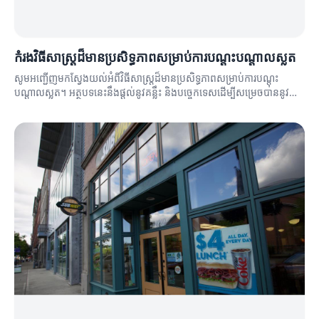
កំរងវិធីសាស្ត្រដ៏មានប្រសិទ្ធភាពសម្រាប់ការបណ្តុះបណ្តាលស្លត
សូមអញ្ជើញមកស្វែងយល់អំពីវិធីសាស្ត្រដ៏មានប្រសិទ្ធភាពសម្រាប់ការបណ្តុះ
បណ្តាលស្លត។ អត្ថបទនេះនឹងផ្តល់នូវគន្លឹះ និងបច្ចេកទេសដើម្បីសម្រេចបាននូវ
លទ្ធផលល្អប្រសើរ។