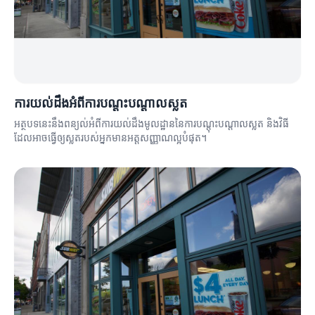
ការយល់ដឹងអំពីការបណ្តុះបណ្តាលស្លត
អត្ថបទនេះនឹងពន្យល់អំពីការយល់ដឹងមូលដ្ឋាននៃការបណ្តុះបណ្តាលស្លត និងវិធី
ដែលអាចធ្វើឲ្យស្លតរបស់អ្នកមានអត្តសញ្ញាណល្អបំផុត។