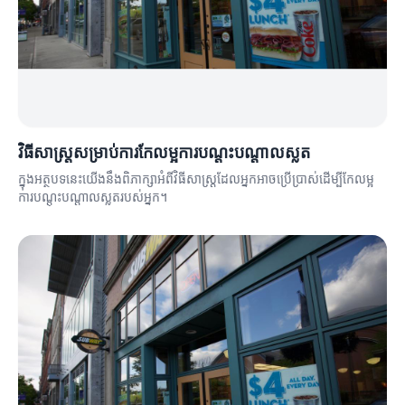
វិធីសាស្ត្រសម្រាប់ការកែលម្អការបណ្តុះបណ្តាលស្លត
ក្នុងអត្ថបទនេះយើងនឹងពិភាក្សាអំពីវិធីសាស្ត្រដែលអ្នកអាចប្រើប្រាស់ដើម្បីកែលម្អ
ការបណ្តុះបណ្តាលស្លតរបស់អ្នក។