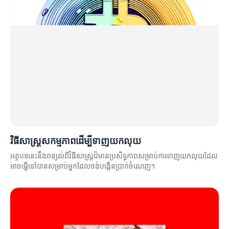
វិធីសាស្ត្រសកម្មភាពដើម្បីទាញយកលុយ
អត្ថបទនេះនឹងពន្យល់ពីវិធីសាស្ត្រដ៏មានប្រសិទ្ធភាពសម្រាប់ការទាញយកលុយដែល
អាចធ្វើទៅបានសម្រាប់អ្នកដែលចង់បង្កើនប្រាក់ចំណេញ។