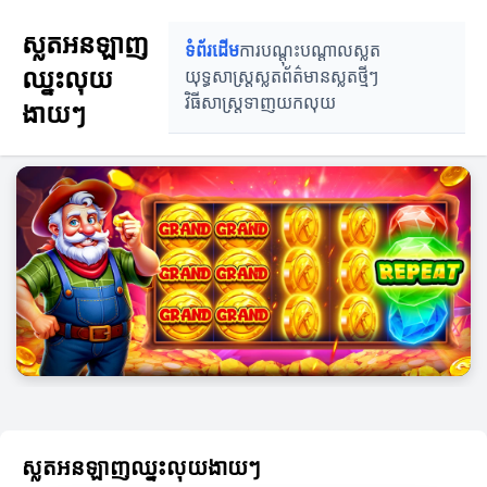
ស្លតអនឡាញ
ទំព័រដើម
ការបណ្តុះបណ្តាលស្លត
ឈ្នះលុយ
យុទ្ធសាស្ត្រស្លត
ព័ត៌មានស្លតថ្មីៗ
វិធីសាស្ត្រទាញយកលុយ
ងាយៗ
ស្លតអនឡាញឈ្នះលុយងាយៗ