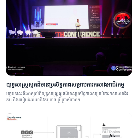
យុទ្ធសាស្ត្រស្លតដ៏មានប្រសិទ្ធភាពសម្រាប់ការកសាងអាជីវកម្ម
អត្ថបទនេះនឹងពន្យល់ពីយុទ្ធសាស្ត្រស្លតដ៏មានប្រសិទ្ធភាពសម្រាប់ការកសាងអាជីវ
កម្ម និងរបៀបដែលអាជីវកម្មអាចប្រើប្រាស់បាន។