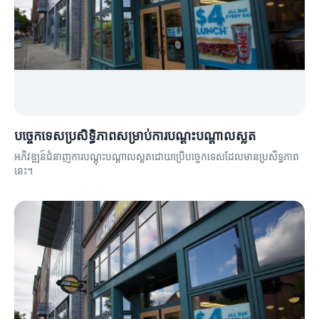
បច្ចេកទេសប្រសិទ្ធិភាពសម្រាប់ការបណ្តុះបណ្តាលស្លត
អភិវឌ្ឍន៍ជំនាញការបណ្តុះបណ្តាលស្លតដោយប្រើបច្ចេកទេសដែលមានប្រសិទ្ធភាព
នេះ។