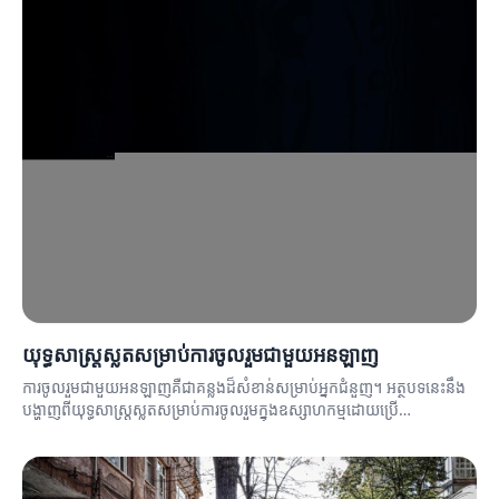
យុទ្ធសាស្ត្រស្លតសម្រាប់ការចូលរួមជាមួយអនឡាញ
ការចូលរួមជាមួយអនឡាញគឺជាគន្លងដ៏សំខាន់សម្រាប់អ្នកជំនួញ។ អត្ថបទនេះនឹង
បង្ហាញពីយុទ្ធសាស្ត្រស្លតសម្រាប់ការចូលរួមក្នុងឧស្សាហកម្មដោយប្រើ
ប្រព័ន្ធអនឡាញ។