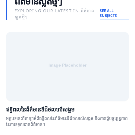
ព័ត៌មានស្លតថ្មីៗ
EXPLORING OUR LATEST IN ព័ត៌មាន
SEE ALL
SUBJECTS
ស្លតថ្មីៗ
ឥទ្ធិពលនៃព័ត៌មានឌីជីថលលើសង្គម
អត្ថបទនេះពិភាក្សាអំពីឥទ្ធិពលនៃព័ត៌មានឌីជីថលលើសង្គម និងការធ្វើបច្ចុប្បន្នភាព
នៃការទទួលបានព័ត៌មាន។