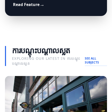
→
Read Feature
យុទ្ធសាស្ត្រស្លតដ៏មានប្រសិទ្ធភាពសម្រាប់ការ
ព័ត៌មានស្លតថ្មីៗ
ផ្សព្វផ្សាយតាមអ៊ីនធឺណិត
ឥទ្ធិពលនៃព័ត៌មានឌីជីថលលើសង្គម
ការបណ្តុះបណ្តាលស្លត
EXPLORING OUR LATEST IN ការបណ្តុះ
SEE ALL
SUBJECTS
បណ្តាលស្លត