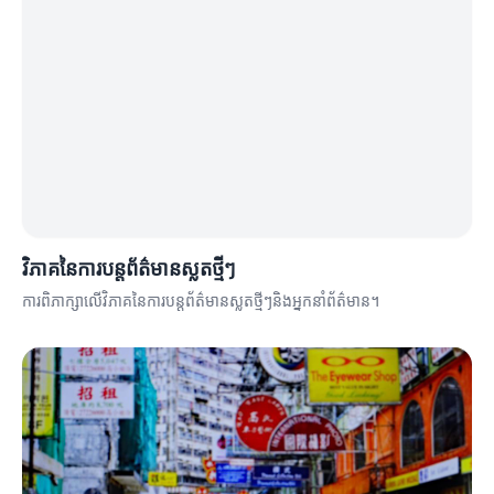
វិភាគនៃការបន្តព័ត៌មានស្លតថ្មីៗ
ការពិភាក្សាលើវិភាគនៃការបន្តព័ត៌មានស្លតថ្មីៗនិងអ្នកនាំព័ត៌មាន។