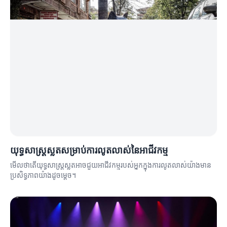
យុទ្ធសាស្ត្រស្លតសម្រាប់ការលូតលាស់នៃអាជីវកម្ម
មើលថាតើយុទ្ធសាស្ត្រស្លតអាចជួយអាជីវកម្មរបស់អ្នកក្នុងការលូតលាស់យ៉ាងមាន
ប្រសិទ្ធភាពយ៉ាងដូចម្តេច។