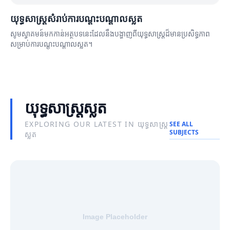
យុទ្ធសាស្ត្រសំរាប់ការបណ្តុះបណ្តាលស្លត
សូមស្វាគមន៍មកកាន់អត្ថបទនេះដែលនឹងបង្ហាញពីយុទ្ធសាស្ត្រដ៏មានប្រសិទ្ធភាព
សម្រាប់ការបណ្តុះបណ្តាលស្លត។
យុទ្ធសាស្ត្រស្លត
EXPLORING OUR LATEST IN យុទ្ធសាស្ត្រ
SEE ALL
SUBJECTS
ស្លត