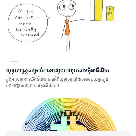
យុទ្ធសាស្ត្រសម្រាប់ការទាញយកលុយតាមអ៊ិនធើណិត
ក្នុងអត្ថបទនេះ យើងនឹងពិភាក្សាអំពីយុទ្ធសាស្ត្រដែលអាចជួយអ្នកក្នុង
ការទាញយកលុយតាមអ៊ិនធឺណិត។