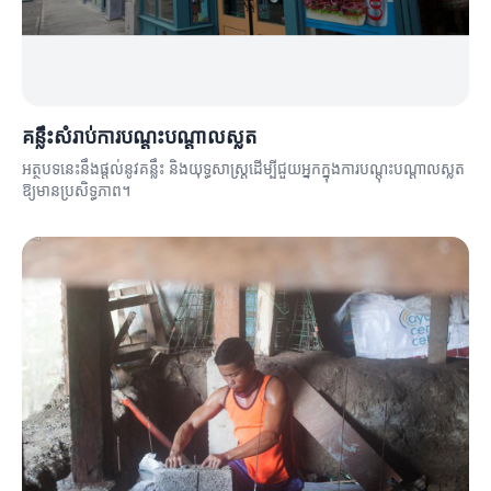
គន្លឹះសំរាប់ការបណ្តុះបណ្តាលស្លត
អត្ថបទនេះនឹងផ្ដល់នូវគន្លឹះ និងយុទ្ធសាស្ត្រដើម្បីជួយអ្នកក្នុងការបណ្តុះបណ្តាលស្លត
ឱ្យមានប្រសិទ្ធភាព។