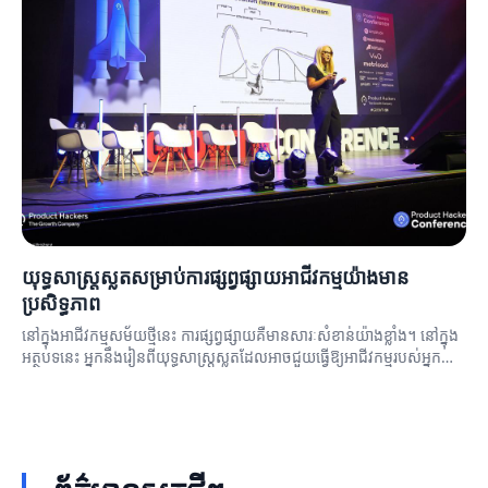
យុទ្ធសាស្ត្រស្លតសម្រាប់ការផ្សព្វផ្សាយអាជីវកម្មយ៉ាងមាន
ប្រសិទ្ធភាព
នៅក្នុងអាជីវកម្មសម័យថ្មីនេះ ការផ្សព្វផ្សាយគឺមានសារៈសំខាន់យ៉ាងខ្លាំង។ នៅក្នុង
អត្ថបទនេះ អ្នកនឹងរៀនពីយុទ្ធសាស្ត្រស្លតដែលអាចជួយធ្វើឱ្យអាជីវកម្មរបស់អ្នកមាន
ប្រសិទ្ធភាពក្នុងការផ្សព្វផ្សាយ។