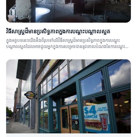
វិធីសាស្ត្រដ៏មានប្រសិទ្ធភាពក្នុងការបណ្តុះបណ្តាលស្លត
ក្នុងអត្ថបទនេះយើងនឹងពិរុបទៅលើវិធីសាស្ត្រដ៏មានប្រសិទ្ធភាពក្នុងការបណ្តុះ
បណ្តាលស្លតដែលអាចជួយអ្នកក្នុងការសម្រេចបាននូវគោលបំណងនៃការបណ្តុះ
បណ្តាល។