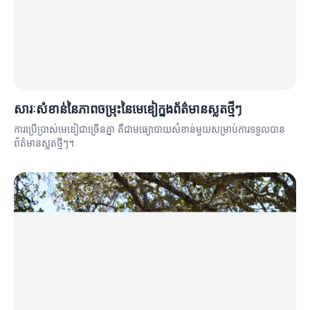
សារៈសំខាន់នៃភាពចម្រុះនៃមេឌៀក្នុងព័ត៌មានស្លតថ្មីៗ
ការប្រើប្រាស់មេឌៀជាច្រើនគ្នា គឺជាមធ្យោបាយសំខាន់មួយសម្រាប់ការទទួលបាន
ព័ត៌មានស្លតថ្មីៗ។