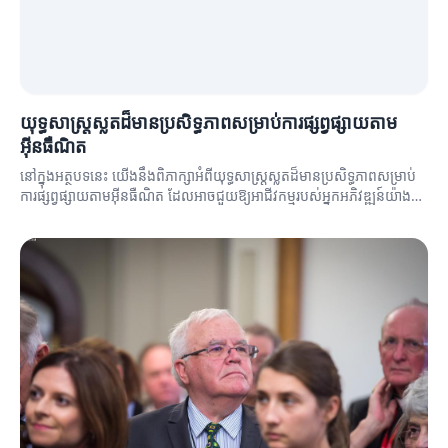
យុទ្ធសាស្ត្រស្លតដ៏មានប្រសិទ្ធភាពសម្រាប់ការផ្សព្វផ្សាយតាម
អ៊ីនធឺណិត
នៅក្នុងអត្ថបទនេះ យើងនឹងពិភាក្សាអំពីយុទ្ធសាស្ត្រស្លតដ៏មានប្រសិទ្ធភាពសម្រាប់
ការផ្សព្វផ្សាយតាមអ៊ីនធឺណិត ដែលអាចជួយឱ្យអាជីវកម្មរបស់អ្នកអភិវឌ្ឍន៍យ៉ាង
មានប្រសិទ្ធភាព។