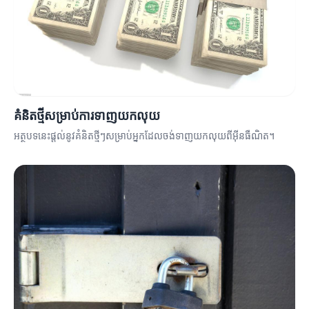
គំនិតថ្មីសម្រាប់ការទាញយកលុយ
អត្ថបទនេះផ្តល់នូវគំនិតថ្មីៗសម្រាប់អ្នកដែលចង់ទាញយកលុយពីអ៊ីនធឺណិត។