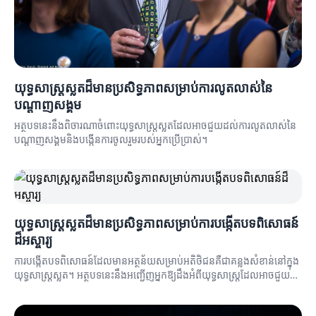
យុទ្ធសាស្ត្រស្លតដ៏មានប្រសិទ្ធភាពសម្រាប់ការលូតលាស់នៃ
បណ្តាញសង្គម
អត្ថបទនេះនឹងពិចារណាចំពោះយុទ្ធសាស្ត្រស្លតដែលអាចជួយដល់ការលូតលាស់នៃ
បណ្តាញសង្គមនិងបង្កើនការចូលរួមរបស់អ្នកប្រើប្រាស់។
យុទ្ធសាស្ត្រស្លតដ៏មានប្រសិទ្ធភាពសម្រាប់ការបង្កើតបទពិសោធន៍
ដ៏អស្ចារ្យ
ការបង្កើតបទពិសោធន៍ដែលមានអត្ថន័យសម្រាប់អតិថិជនគឺជាគន្លងសំខាន់នៅក្នុង
យុទ្ធសាស្ត្រស្លត។ អត្ថបទនេះនឹងអញ្ជើញអ្នកឱ្យដឹងអំពីយុទ្ធសាស្ត្រដែលអាចជួយ
បង្កើតបទពិសោធន៍ដ៏អស្ចារ្យ។