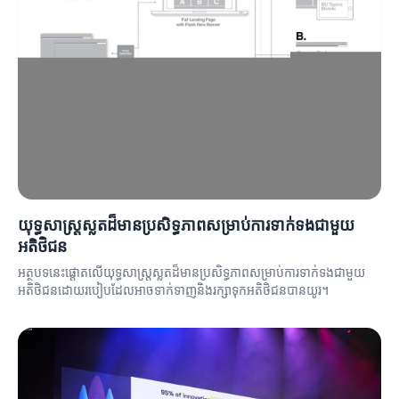
យុទ្ធសាស្ត្រស្លតដ៏មានប្រសិទ្ធភាពសម្រាប់ការទាក់ទងជាមួយ
អតិថិជន
អត្ថបទនេះផ្តោតលើយុទ្ធសាស្ត្រស្លតដ៏មានប្រសិទ្ធភាពសម្រាប់ការទាក់ទងជាមួយ
អតិថិជនដោយរបៀបដែលអាចទាក់ទាញនិងរក្សាទុកអតិថិជនបានយូរ។