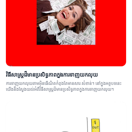
វិធីសាស្ត្រដ៏មានប្រសិទ្ធភាពក្នុងការទាញយកលុយ
ការទាញយកលុយតាមអ៊ិនធើណិតកំពុងតែមានសារៈសំខាន់។ នៅក្នុងអត្ថបទនេះ
យើងនឹងស្វែងយល់អំពីវិធីសាស្ត្រដ៏មានប្រសិទ្ធភាពក្នុងការទាញយកលុយ។