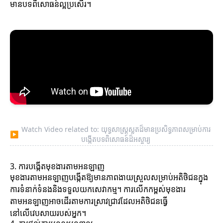
មានបទពិសោធន៍ល្អប្រសើរ។
Watch Video related to: យុទ្ធសាស្ត្រស្លតដ៏មានប្រសិទ្ធភាពសម្រាប់ការ
▶
បង្កើតបទពិសោធន៍ដ៏អស្ចារ្យ
3. ការបង្កើតមុខងារតាមអនឡាញ
មុខងារតាមអនឡាញបង្កើតឱ្យមានភាពងាយស្រួលសម្រាប់អតិថិជនក្នុង
ការទំនាក់ទំនងនិងទទួលយកសេវាកម្ម។ ការលើកកម្ពស់មុខងារ
តាមអនឡាញអាចដើរតាមការស្រាវជ្រាវដែលអតិថិជនធ្វើ
នៅលើវេបសាយរបស់អ្នក។