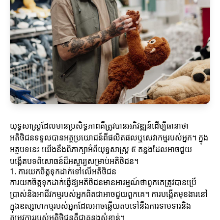
យុទ្ធសាស្ត្រដែលមានប្រសិទ្ធភាពគឺត្រូវបានអភិវឌ្ឍន៍ដើម្បីធានាថា
អតិថិជនទទួលបានអត្ថប្រយោជន៍ពីផលិតផលឬសេវាកម្មរបស់អ្នក។ ក្នុង
អត្ថបទនេះ យើងនឹងពិភាក្សាអំពីយុទ្ធសាស្ត្រ ៥ គន្លងដែលអាចជួយ
បង្កើតបទពិសោធន៍ដ៏អស្ចារ្យសម្រាប់អតិថិជន។
1. ការយកចិត្តទុកដាក់ទៅលើអតិថិជន
ការយកចិត្តទុកដាក់ធ្វើឱ្យអតិថិជនមានអារម្មណ៍ថាពួកគេត្រូវបានប្រើ
ប្រាស់និងអាជីវកម្មរបស់អ្នកពិតជាអាចជួយពួកគេ។ ការបង្កើតមុខងារនៅ
ក្នុងឧស្សាហកម្មរបស់អ្នកដែលអាចឆ្លើយតបទៅនឹងការទាមទារនិង
តម្រូវការរបស់អតិថិជនគឺជាគន្លងសំខាន់។