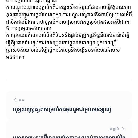
4. ការផ្តល់ការបណ្តុះបណ្តាល
ការបណ្តុះបណ្តាលបុគ្គលិកគឺជាគន្លងសំខាន់មួយដែលអាចធ្វើឱ្យមានភាព
ខុសគ្នាល្អក្នុងការផ្តល់សេវាកម្ម។ ការបណ្តុះបណ្តាលនិងការស្វែងយល់អំពី
ផលិតផលនឹងធានាថាបុគ្គលិកអាចផ្តល់សេវាកម្មល្អបំផុតដល់អតិថិជន។
5. ការប្រមូលមតិយោបល់
ការប្រមូលមតិយោបល់ពីអតិថិជននឹងផ្តល់ឱ្យអ្នកនូវទិន្នន័យសំខាន់ដើម្បី
ធ្វើឱ្យជោគជ័យក្នុងការកែសម្រួលការផ្តល់សេវាកម្ម។ អ្នកអាចប្រើ
ប្រាស់មតិយោបល់ដើម្បីធ្វើការកែលម្អនិងបង្កើនបទពិសោធន៍របស់
អតិថិជន។
មុន
យុទ្ធសាស្ត្រស្លតសម្រាប់ការចូលរួមជាមួយអនឡាញ
បន្ទាប់