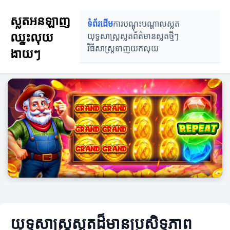
ស្លតអនឡាញ
ទំព័រដើម
ការបណ្តុះបណ្តាលស្លត
ឈ្នះលុយ
យុទ្ធសាស្ត្រស្លត
ព័ត៌មានស្លតថ្មីៗ
វិធីសាស្ត្រទាញយកលុយ
ងាយៗ
យុទ្ធសាស្ត្រស្លតដ៏មានប្រសិទ្ធភាព