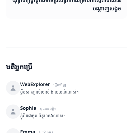
យុទ្ធសាស្ត្រស្លតដ៏មានប្រសិទ្ធភាពសម្រាប់ការលូតលាស់នៃ
បណ្តាញសង្គម
មតិអ្នកប្រើ
WebExplorer
ម្សិលមិញ
ខ្លឹមសារច្បាស់លាស់ ងាយយល់ណាស់។
Sophia
មុននេះបន្តិច
ខ្ញុំពិតជាចូលចិត្តអានវាណាស់។
Emma
២ ម៉ោងមុន