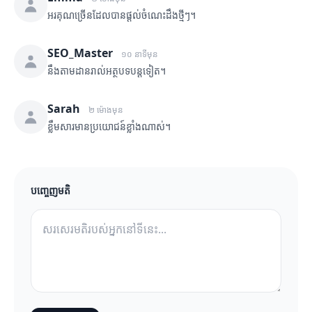
អរគុណច្រើនដែលបានផ្តល់ចំណេះដឹងថ្មីៗ។
SEO_Master
១០ នាទីមុន
នឹងតាមដានរាល់អត្ថបទបន្តទៀត។
Sarah
២ ម៉ោងមុន
ខ្លឹមសារមានប្រយោជន៍ខ្លាំងណាស់។
បញ្ចេញមតិ