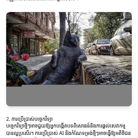
2. ការប្រើប្រាស់បច្ចេកវិទ្យា
បច្ចេកវិទ្យាថ្មីៗអាចជួយឱ្យអ្នកបង្កើតបទពិសោធន៍និងការផ្តល់សេវាកម្ម
បានល្អប្រសើរ។ ការប្រើប្រាស់ AI និងកំណែទម្រង់ថ្មីៗអាចធ្វើឱ្យអតិថិជន