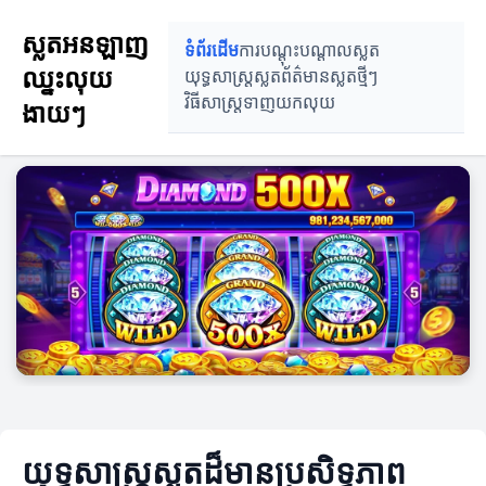
ស្លតអនឡាញ
ទំព័រដើម
ការបណ្តុះបណ្តាលស្លត
ឈ្នះលុយ
យុទ្ធសាស្ត្រស្លត
ព័ត៌មានស្លតថ្មីៗ
វិធីសាស្ត្រទាញយកលុយ
ងាយៗ
យុទ្ធសាស្ត្រស្លតដ៏មានប្រសិទ្ធភាព