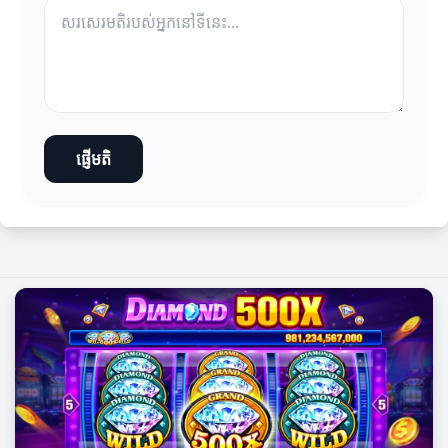
ផ្ញើមតិ