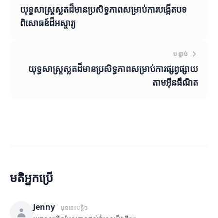
យុទ្ធសាស្ត្រស្លតដ៏មានប្រសិទ្ធភាពសម្រាប់ការបង្កើតបទ
ពិសោធន៍ដ៏អស្ចារ្យ
បន្ទាប់
យុទ្ធសាស្ត្រស្លតដ៏មានប្រសិទ្ធភាពសម្រាប់ការផ្សព្វផ្សាយ
តាមអ៊ីនធឺណិត
មតិអ្នកប្រើ
Jenny
មុននេះបន្តិច