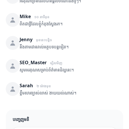
អរគុណច្រើនដែលបានផ្តល់ចំណេះដឹងថ្មីៗ។
Mike
១០ នាទីមុន
ពិតជាអ្វីដែលខ្ញុំកំពុងស្វែងរក។
Jenny
មុននេះបន្តិច
នឹងតាមដានរាល់អត្ថបទបន្តទៀត។
SEO_Master
ម្សិលមិញ
សូមអរគុណសម្រាប់ព័ត៌មានដ៏ល្អនេះ។
Sarah
២ ម៉ោងមុន
ខ្លឹមសារច្បាស់លាស់ ងាយយល់ណាស់។
បញ្ចេញមតិ