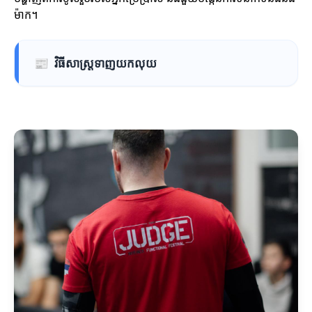
ម៉ាក។
📰
វិធីសាស្ត្រទាញយកលុយ