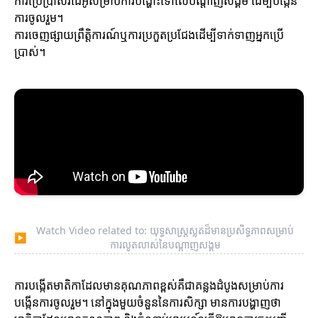
ការប្រើប្រាស់វីដេអូសម្រាប់ការបង្ហោះទៅលើបណ្តាញសង្គម ដើម្បីបង្កើន
ការចូលរួម។
ការចេញផ្សាយព្រឹត្តិការណ៍ឬការប្រកួតប្រជែងដើម្បីទាក់ទាញអ្នកប្រើ
ប្រាស់។
Watch Video related to: យុទ្ធសាស្ត្រស្លតដ៏មានប្រសិទ្ធភាពសម្រាប់
▶
ការលូតលាស់នៃបណ្តាញសង្គម
ការបង្កើតមាតិកាដែលមានគុណភាពខ្ពស់គឺជាគន្លងដំបូងសម្រាប់ការ
បង្កើនការចូលរួម។ នៅក្នុងមួយចំនួននៃការសិក្សា មានការបង្ហាញថា