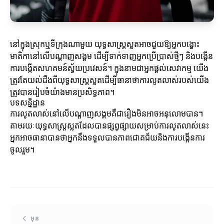
នៅក្នុងស្រុកឬទីក្រុងណាមួយ យុទ្ធសាស្ត្រស្លតអាចជួយឱ្យអ្នកបង្ហោះ
មាតិកានៅលើបណ្តាញសង្គម ដើម្បីទាក់ទាញអ្នកប្រើប្រាស់ថ្មីៗ និងបង្កើន
ការបង្កើតសហគមន៍ស្វ័យប្រវេសន៍។ ក្នុងនាមជាអ្នកផ្តល់សេវាកម្ម យើង
ត្រូវតែយល់ដឹងពីយុទ្ធសាស្ត្រស្លតដើម្បីធានាថាការលូតលាស់របស់យើង
ត្រូវបានរៀបចំយ៉ាងមានប្រសិទ្ធភាព។
បទសន្និដ្ឋាន
ការលូតលាស់នៅលើបណ្តាញសង្គមគឺជារឿងមិនអាចអនុលោមបាន។
តាមរយៈយុទ្ធសាស្ត្រស្លតដែលបានផ្សព្វផ្សាយសម្រាប់ការលូតលាស់នេះ
អ្នកអាចធានាបានថាអ្នកនឹងទទួលបានភាពជោគជ័យនិងការបង្កើនការ
ចូលរួម។
មុន