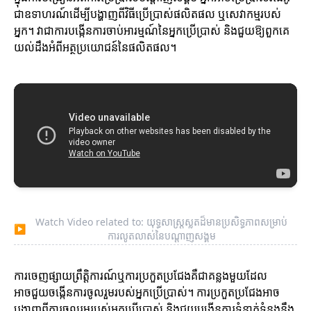
ជាឧទាហរណ៍ដើម្បីបង្ហាញពីវិធីប្រើប្រាស់ផលិតផល ឬសេវាកម្មរបស់
អ្នក។ វាជាការបង្កើនការចាប់អារម្មណ៍នៃអ្នកប្រើប្រាស់ និងជួយឱ្យពួកគេ
យល់ដឹងអំពីអត្ថប្រយោជន៍នៃផលិតផល។
Watch Video related to: យុទ្ធសាស្ត្រស្លតដ៏មានប្រសិទ្ធភាពសម្រាប់
▶
ការលូតលាស់នៃបណ្តាញសង្គម
ការចេញផ្សាយព្រឹត្តិការណ៍ឬការប្រកួតប្រជែងគឺជាគន្លងមួយដែល
អាចជួយចង្កើនការចូលរួមរបស់អ្នកប្រើប្រាស់។ ការប្រកួតប្រជែងអាច
បង្ហាញពីការចូលរួមរបស់អ្នកប្រើប្រាស់ និងជួយបង្កើនការទំនាក់ទំនងនឹង