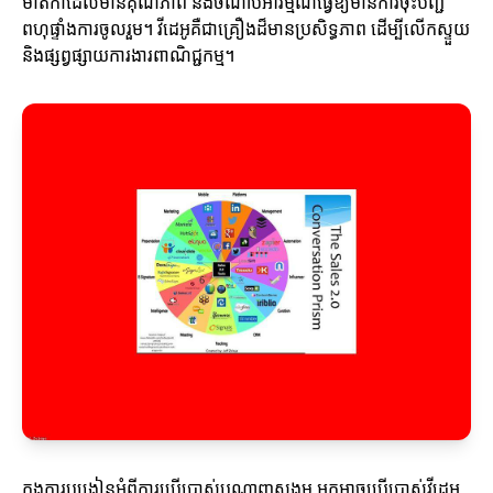
មាតិកាដែលមានគុណភាព និងចំណាប់អារម្មណ៍ធ្វើឱ្យមានការចុះបញ្ជី
ពហុផ្ទាំងការចូលរួម។ វីដេអូគឺជាគ្រឿងដ៏មានប្រសិទ្ធភាព ដើម្បីលើកស្ទួយ
និងផ្សព្វផ្សាយការងារពាណិជ្ជកម្ម។
ក្នុងការបង្រៀនអំពីការប្រើប្រាស់បណ្តាញសង្គម អ្នកអាចប្រើប្រាស់វីដេអូ