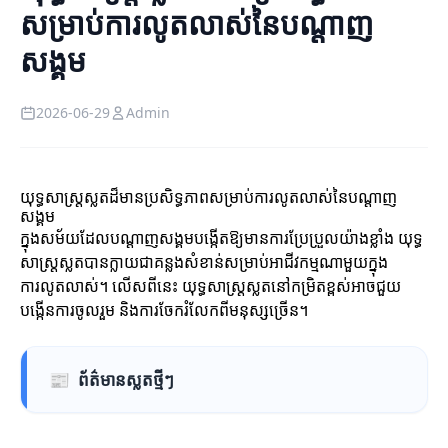
សម្រាប់ការលូតលាស់នៃបណ្តាញ
សង្គម
2026-06-29
Admin
យុទ្ធសាស្ត្រស្លតដ៏មានប្រសិទ្ធភាពសម្រាប់ការលូតលាស់នៃបណ្តាញ
សង្គម
ក្នុងសម័យដែលបណ្តាញសង្គមបង្កើតឱ្យមានការប្រែប្រួលយ៉ាងខ្លាំង យុទ្ធ
សាស្ត្រស្លតបានក្លាយជាគន្លងសំខាន់សម្រាប់អាជីវកម្មណាមួយក្នុង
ការលូតលាស់។ លើសពីនេះ យុទ្ធសាស្ត្រស្លតនៅកម្រិតខ្ពស់អាចជួយ
បង្កើនការចូលរួម និងការចែករំលែកពីមនុស្សច្រើន។
📰
ព័ត៌មានស្លតថ្មីៗ