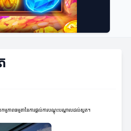
លត
សកម្មភាពធម្មតានៃការផ្តល់ការបណ្តុះបណ្តាលដល់ស្លត។