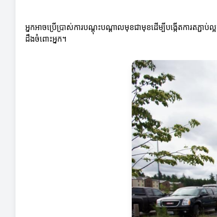
អ្នកអាចប្រើប្រាស់ការបណ្តុះបណ្តាលមុខជាមុខដើម្បីបង្កើតការតភ្ជាប់
ដឹងចំពោះអ្នក។