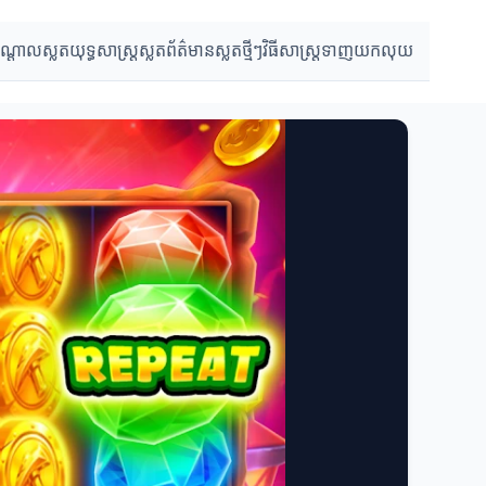
បណ្តាលស្លត
យុទ្ធសាស្ត្រស្លត
ព័ត៌មានស្លតថ្មីៗ
វិធីសាស្ត្រទាញយកលុយ