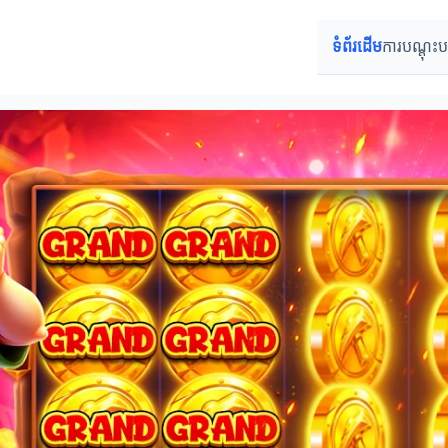
ទំព័រដើម
ការបណ្តុះ