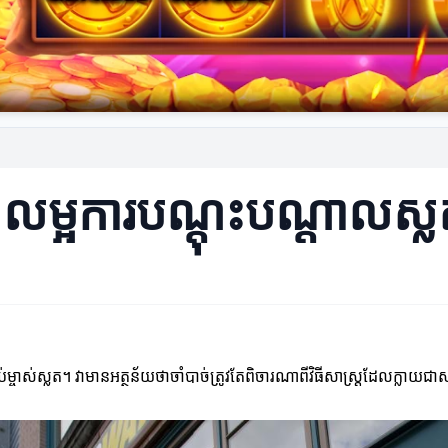
កែលម្អការបណ្តុះបណ្តាលស្
ចាស់ស្លត។ វាមានអត្ថន័យថាចាំបាច់ត្រូវតែពិចារណាពីវិធីសាស្ត្រដែលក្លាយជា