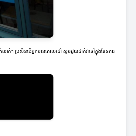
ាក់លាក់។ ប្រសិនបើអ្នកមានគោលដៅ សូមជួយដាក់វាទៅក្នុងផែនការ