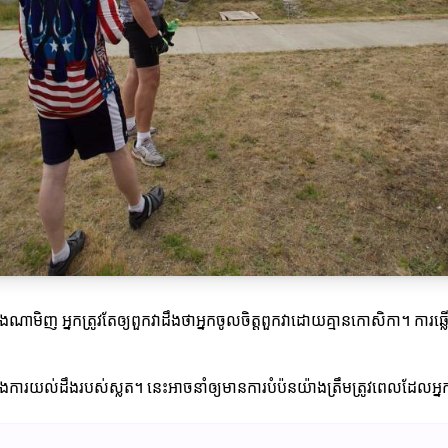
ិញ អ្នកត្រូវតែឲ្យពួកវាដឹងថាអ្នកចូលចិត្តពួកវាដោយគ្មានកោសិកា។ ការឆ្លើ
ងការយល់ដឹងរបស់ស្លត។ នេះអាចនាំឲ្យមានការបំប៉នយ៉ាងត្រឹមត្រូវពេលដែលអ្នកម