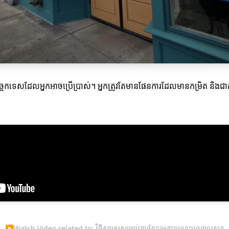
ចេកទេសដែលអ្នកអាចប្រើប្រាស់។ អ្នកត្រូវតែមានផែនការដែលមានកម្រិត និងជ
▶
Watch Video related to: វិធីសាស្ត្រសម្រាប់ការកែលម្អការបណ្តុះបណ្តាលស្លត