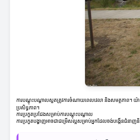
ការបណ្តុះបណ្តាលស្លតត្រូវការចំណាយពេលវេលា និងសមត្ថភាព។ យ៉ាងណាម
ប្រសិទ្ធភាព។
ការប្រកួតប្រជែងសម្រាប់ការបណ្តុះបណ្តាល
ការប្រកួតបង្ហាញអាចជាជម្រើសល្អសម្រាប់អ្នកដែលចង់បង្កើនជំនាញនិ