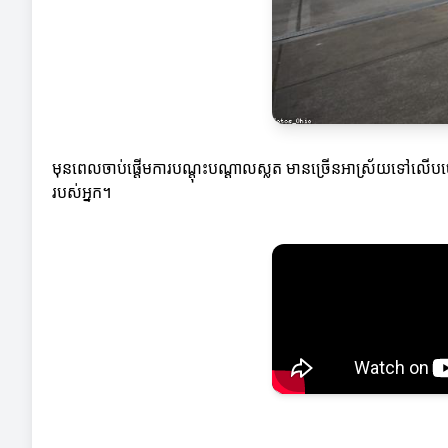
មុនពេលចាប់ផ្តើមការបណ្តុះបណ្តាលស្លត មានច្រើនអាស្រ័យទៅលើបច្
របស់អ្នក។