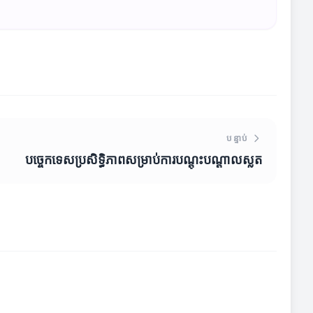
បន្ទាប់
បច្ចេកទេសប្រសិទ្ធិភាពសម្រាប់ការបណ្តុះបណ្តាលស្លត