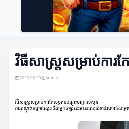
វិធីសាស្ត្រសម្រាប់ការ
2026-06-29
Admin
វិធីសាស្ត្រសម្រាប់ការកែលម្អការបណ្តុះបណ្តាលស្លត
ការបណ្តុះបណ្តាលស្លតគឺជាអ្នកឥឡូវនេះមានសារៈសំខាន់ណាស់សម្រាប់ម្