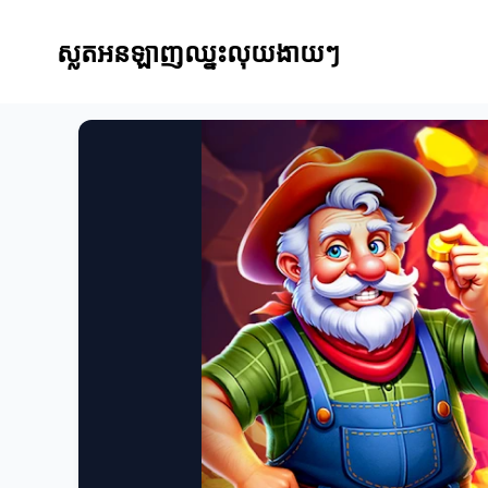
ស្លតអនឡាញឈ្នះលុយងាយៗ