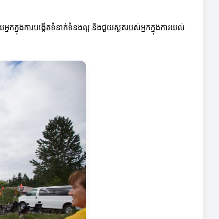
្នកក្នុងការបង្កើតទំនាក់ទំនងល្អ និងជួយស្លតរបស់អ្នកក្នុងការយល់