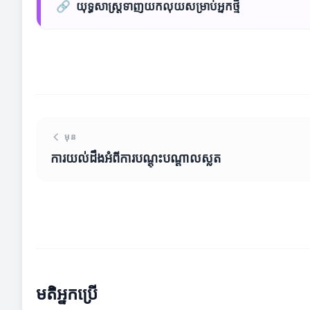
🔗
យុទ្ធសាស្ត្រទាញយកលុយសម្រាប់អ្នកថ្មី
មុន
ការយល់ដឹងអំពីការបណ្តុះបណ្តាលស្លត
មតិអ្នកប្រើ