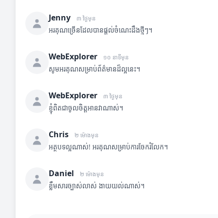
Jenny
៣ ថ្ងៃមុន
អរគុណច្រើនដែលបានផ្តល់ចំណេះដឹងថ្មីៗ។
WebExplorer
១០ នាទីមុន
សូមអរគុណសម្រាប់ព័ត៌មានដ៏ល្អនេះ។
WebExplorer
៣ ថ្ងៃមុន
ខ្ញុំពិតជាចូលចិត្តអានវាណាស់។
Chris
២ ម៉ោងមុន
អត្ថបទល្អណាស់! អរគុណសម្រាប់ការចែករំលែក។
Daniel
២ ម៉ោងមុន
ខ្លឹមសារច្បាស់លាស់ ងាយយល់ណាស់។