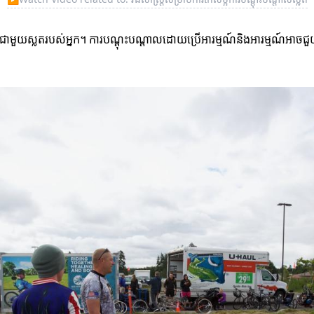
ល្អជាមួយស្លតរបស់អ្នក។ ការបណ្តុះបណ្តាលដោយប្រើអារម្មណ៍និងអារម្មណ៍អាចជួយអ