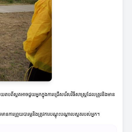
យតបពីស្លតអាចជួយអ្នកក្នុងការជ្រើសរើសវិធីសាស្ត្រដែលត្រូវនិងមាន
ានការព្រួយបារម្ភនិងត្រូវការបណ្តុះបណ្តាលស្លតរបស់អ្នក។