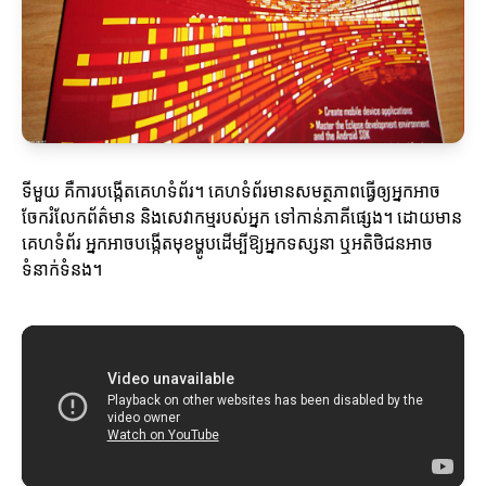
ទីមួយ គឺការបង្កើតគេហទំព័រ។ គេហទំព័រមានសមត្ថភាពធ្វើឲ្យអ្នកអាច
ចែករំលែកព័ត៌មាន និងសេវាកម្មរបស់អ្នក ទៅកាន់ភាគីផ្សេង។ ដោយមាន
គេហទំព័រ អ្នកអាចបង្កើតមុខម្ហូបដើម្បីឱ្យអ្នកទស្សនា ឬអតិថិជនអាច
ទំនាក់ទំនង។