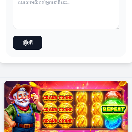
ផ្ញើមតិ