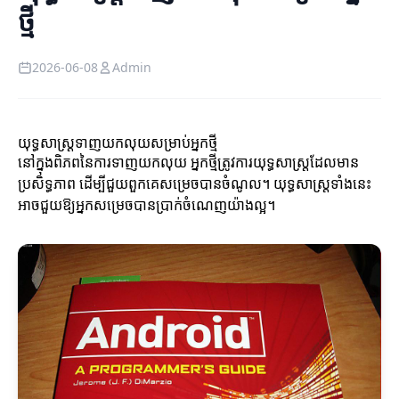
ថ្មី
2026-06-08
Admin
យុទ្ធសាស្ត្រទាញយកលុយសម្រាប់អ្នកថ្មី
នៅក្នុងពិភពនៃការទាញយកលុយ អ្នកថ្មីត្រូវការយុទ្ធសាស្ត្រដែលមាន
ប្រសិទ្ធភាព ដើម្បីជួយពួកគេសម្រេចបានចំណូល។ យុទ្ធសាស្ត្រទាំងនេះ
អាចជួយឱ្យអ្នកសម្រេចបានប្រាក់ចំណេញយ៉ាងល្អ។