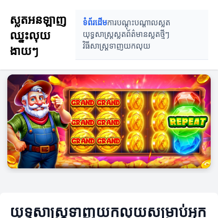
ស្លតអនឡាញ
ទំព័រដើម
ការបណ្តុះបណ្តាលស្លត
ឈ្នះលុយ
យុទ្ធសាស្ត្រស្លត
ព័ត៌មានស្លតថ្មីៗ
វិធីសាស្ត្រទាញយកលុយ
ងាយៗ
យុទ្ធសាស្ត្រទាញយកលុយសម្រាប់អ្នក