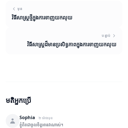
មុន
វិធីសាស្ត្រថ្មីក្នុងការទាញយកលុយ
បន្ទាប់
វិធីសាស្រ្តដ៏មានប្រសិទ្ធភាពក្នុងការទាញយកលុយ
មតិអ្នកប្រើ
Sophia
២ ម៉ោងមុន
ខ្ញុំពិតជាចូលចិត្តអានវាណាស់។