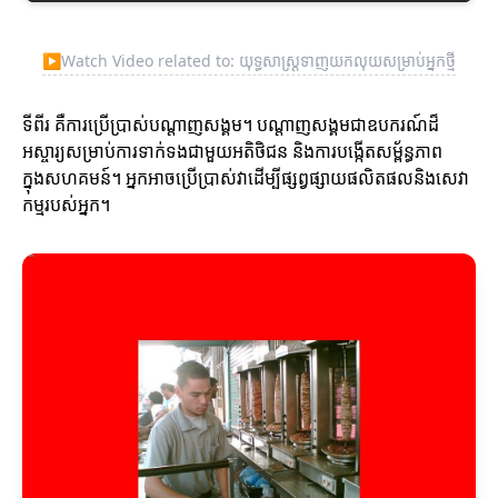
▶
Watch Video related to: យុទ្ធសាស្ត្រទាញយកលុយសម្រាប់អ្នកថ្មី
ទីពីរ គឺការប្រើប្រាស់បណ្តាញសង្គម។ បណ្តាញសង្គមជា​ឧបករណ៍​ដ៏
អស្ចារ្យសម្រាប់ការទាក់ទងជាមួយអតិថិជន និងការបង្កើតសម្ព័ន្ធភាព
ក្នុងសហគមន៍។ អ្នកអាចប្រើប្រាស់វាដើម្បីផ្សព្វផ្សាយផលិតផលនិងសេវា
កម្មរបស់អ្នក។