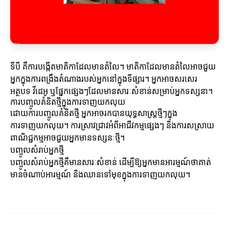
ទីបី គឺការបង្កើតមាតិកាដែលមានតំលៃ។ មាតិកាដែលមានតំលៃអាចជួយ
អ្នកក្នុងការពង្រឹងតំណាងរបស់អ្នកនៅក្នុងទីផ្សារ។ អ្នកអាចសរសេរ
អត្ថបទ វីដេអូ ឬផ្នែកផ្សេងៗដែលមានសារៈសំខាន់សម្រាប់អ្នកទស្សនា។
ការបញ្ចូលគំនិតថ្មីក្នុងការទាញយកលុយ
ដោយការបញ្ចូលគំនិតថ្មី អ្នកអាចរកបានយុទ្ធសាស្ត្រថ្មីៗក្នុង
ការទាញយកលុយ។ ការស្រាវជ្រាវអំពីអាជីវកម្មផ្សេងៗ និងការសស្រាយ
ពាណិជ្ជកម្មអាចជួយអ្នកមានទស្សនៈថ្មី។
បញ្ចូលសំរាប់អ្នកថ្មី
បញ្ចូលសំរាប់អ្នកថ្មីគឺមានសារៈសំខាន់ ដើម្បីឱ្យអ្នកមានអារម្មណ៍ថាគាត់
មានចំណាប់អារម្មណ៍ និងឈានទៅមុខក្នុងការទាញយកលុយ។