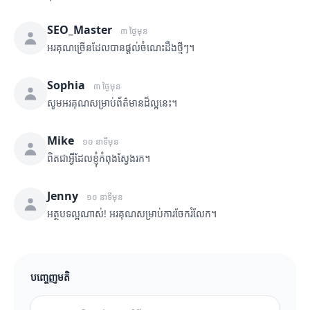
SEO_Master
៣ ថ្ងៃមុន
អរគុណច្រើនដែលបានផ្តល់ចំណេះដឹងថ្មីៗ។
Sophia
៣ ថ្ងៃមុន
សូមអរគុណសម្រាប់ព័ត៌មានដ៏ល្អនេះ។
Mike
១០ នាទីមុន
ពិតជាអ្វីដែលខ្ញុំកំពុងស្វែងរក។
Jenny
១០ នាទីមុន
អត្ថបទល្អណាស់! អរគុណសម្រាប់ការចែករំលែក។
បញ្ចេញមតិ