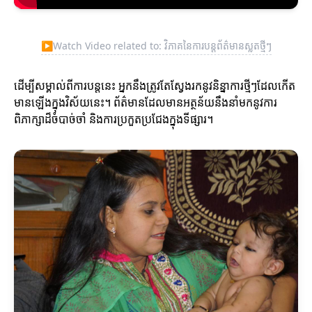
▶
Watch Video related to: វិភាគនៃការបន្តព័ត៌មានស្លតថ្មីៗ
ដើម្បីសម្គាល់ពីការបន្តនេះ អ្នកនឹងត្រូវតែស្វែងរកនូវនិន្នាការថ្មីៗដែលកើត
មានឡើងក្នុងវិស័យនេះ។ ព័ត៌មានដែលមានអត្ថន័យនឹងនាំមកនូវការ
ពិភាក្សាដ៏ចំបាច់ចាំ និងការប្រកួតប្រជែងក្នុងទីផ្សារ។