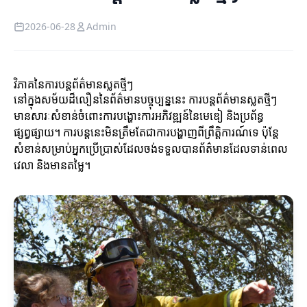
2026-06-28
Admin
វិភាគនៃការបន្តព័ត៌មានស្លតថ្មីៗ
នៅក្នុងសម័យដ៏លឿននៃព័ត៌មានបច្ចុប្បន្ននេះ ការបន្តព័ត៌មានស្លតថ្មីៗ
មានសារៈសំខាន់ចំពោះការបង្ហោះការអភិវឌ្ឍន៍នៃមេឌៀ និងប្រព័ន្ធ
ផ្សព្វផ្សាយ។ ការបន្តនេះមិនត្រឹមតែជាការបង្ហាញពីព្រឹត្តិការណ៍ទេ ប៉ុន្តែ
សំខាន់សម្រាប់អ្នកប្រើប្រាស់ដែលចង់ទទួលបានព័ត៌មានដែលទាន់ពេល
វេលា និងមានតម្លៃ។