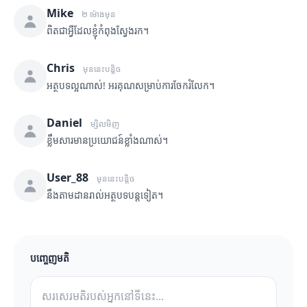
Mike
២ ម៉ោងមុន
ពិតជាអ្វីដែលខ្ញុំកំពុងស្វែងរក។
Chris
មុននេះបន្តិច
អត្ថបទល្អណាស់! អរគុណសម្រាប់ការចែករំលែក។
Daniel
ម្សិលមិញ
ខ្លឹមសារមានប្រយោជន៍ខ្លាំងណាស់។
User_88
មុននេះបន្តិច
នឹងតាមដានរាល់អត្ថបទបន្តទៀត។
បញ្ចេញមតិ