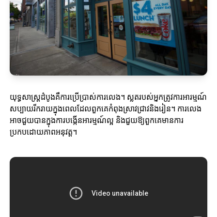
យុទ្ធសាស្ត្រដំបូងគឺការប្រើប្រាស់ការលេង។ ស្លតរបស់អ្នកត្រូវការអារម្មណ៍
សប្បាយរីករាយក្នុងពេលដែលពួកគេកំពុងស្រាវជ្រាវនិងរៀន។ ការលេង
អាចជួយបានក្នុងការបង្កើនអារម្មណ៍ល្អ និងជួយឱ្យពួកគេមានការ
ប្រកបដោយភាពអនុវត្ត។