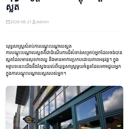
ស្លត
2026-06-21
Admin
យុទ្ធសាស្ត្រសំរាប់ការបណ្តុះបណ្តាលស្លត
ការបណ្តុះបណ្តាលស្លតគឺជាដំណើរការដ៏សំខាន់សម្រាប់អ្នកដែលចង់បាន
ស្លតដែលមានសុខភាពល្អ និងមានអាការប្រកបដោយភាពអនុវត្ត។ ក្នុង
អត្ថបទនេះយើងនឹងស្វែងយល់ពីយុទ្ធសាស្ត្រមួយចំនួនដែលអាចជួយអ្នក
ក្នុងការបណ្តុះបណ្តាលស្លតរបស់អ្នក។