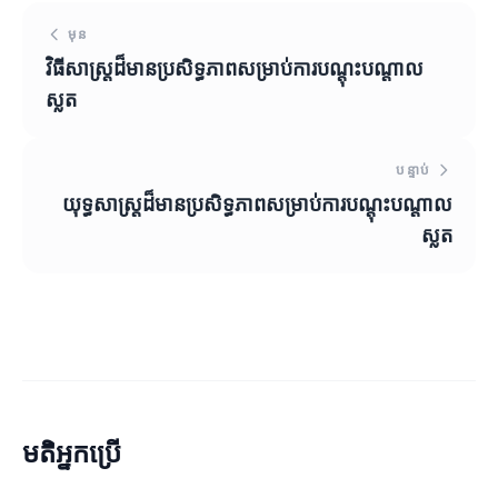
មុន
វិធីសាស្ត្រដ៏មានប្រសិទ្ធភាពសម្រាប់ការបណ្តុះបណ្តាល
ស្លត
បន្ទាប់
យុទ្ធសាស្ត្រដ៏មានប្រសិទ្ធភាពសម្រាប់ការបណ្តុះបណ្តាល
ស្លត
មតិអ្នកប្រើ