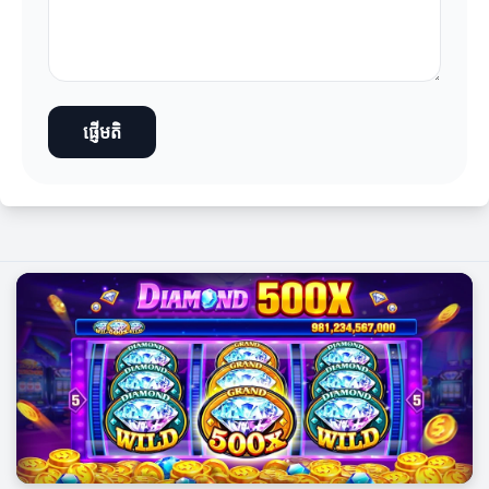
ផ្ញើមតិ