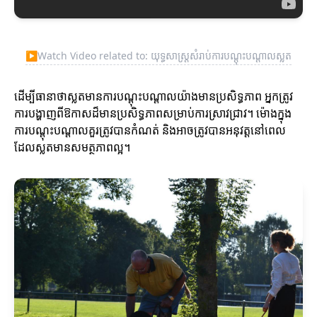
▶
Watch Video related to: យុទ្ធសាស្ត្រសំរាប់ការបណ្តុះបណ្តាលស្លត
ដើម្បីធានាថាស្លតមានការបណ្តុះបណ្តាលយ៉ាងមានប្រសិទ្ធភាព អ្នកត្រូវ
ការបង្ហាញពីឱកាសដ៏មានប្រសិទ្ធភាពសម្រាប់ការស្រាវជ្រាវ។ ម៉ោងក្នុង
ការបណ្តុះបណ្តាលគួរត្រូវបានកំណត់ និងអាចត្រូវបានអនុវត្តនៅពេល
ដែលស្លតមានសមត្ថភាពល្អ។