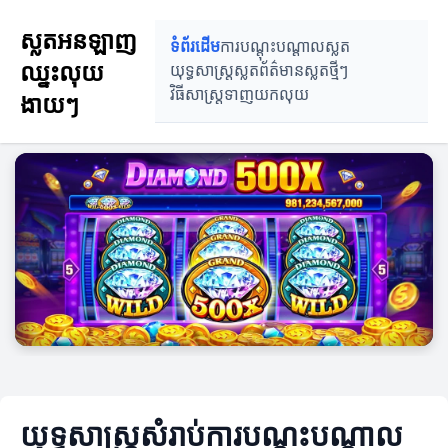
ស្លតអនឡាញ
ទំព័រដើម
ការបណ្តុះបណ្តាលស្លត
ឈ្នះលុយ
យុទ្ធសាស្ត្រស្លត
ព័ត៌មានស្លតថ្មីៗ
វិធីសាស្ត្រទាញយកលុយ
ងាយៗ
យុទ្ធសាស្ត្រសំរាប់ការបណ្តុះបណ្តាល