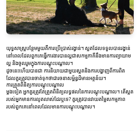
យុទ្ធសាស្ត្របន្ថែមមួយគឺការប្រើប្រាស់រង្វាន់។ ស្លតដែលទទួលបានរង្វាន់
នៅពេលដែលពួកគេធ្វើការងារបានល្អជាសកម្មភាគីនឹងមានការព្យាយាម
ល្អ និងចូលរួមក្នុងការបណ្តុះបណ្តាល។
ដូចនេះហើយបានជា ការនិយាយជាមួយស្លតនិងការបង្ហាញពីការពិត
ដែលគួរត្រូវបានចាត់ទុកថាជារចនាសម្ព័ន្ធដ៏មានអត្ថន័យ។
ការត្រួតពិនិត្យការបណ្តុះបណ្តាល
ម្ដងទៀត អ្នកគួរត្រូវតែត្រួតពិនិត្យលទ្ធផលនៃការបណ្តុះបណ្តាល។ តើស្លត
របស់អ្នកមានការលូតលាស់ដែរឬទេ? គួរត្រូវបានវាយតម្លៃសកម្មភាព
របស់ពួកគេនៅពេលដែលមានការបណ្តុះបណ្តាល។