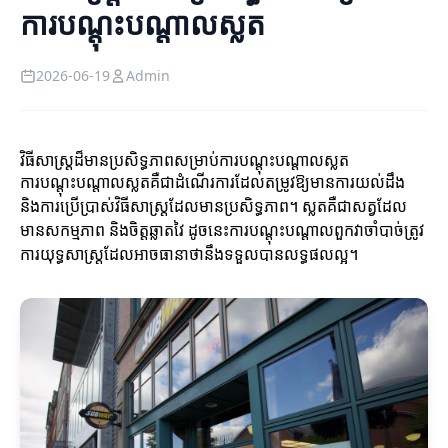
ការបណ្តុះបណ្តាលស្លត
2026-06-19
Admin
វិធីសាស្ត្រដ៏មានប្រសិទ្ធភាពសម្រាប់ការបណ្តុះបណ្តាលស្លត
ការបណ្តុះបណ្តាលស្លតគឺជាដំណើរការដែលតម្រូវឱ្យមានការយល់ដឹង
និងការប្រើប្រាស់វិធីសាស្ត្រដែលមានប្រសិទ្ធភាព។ ស្លតគឺជាសត្វដែល
មានសកម្មភាព និងចិត្តឆ្លាតវៃ ដូចនេះការបណ្តុះបណ្តាលពួកវាចាំបាច់ត្រូវ
ការយុទ្ធសាស្ត្រដែលអាចធានាថានឹងទទួលបានលទ្ធផលល្អ។