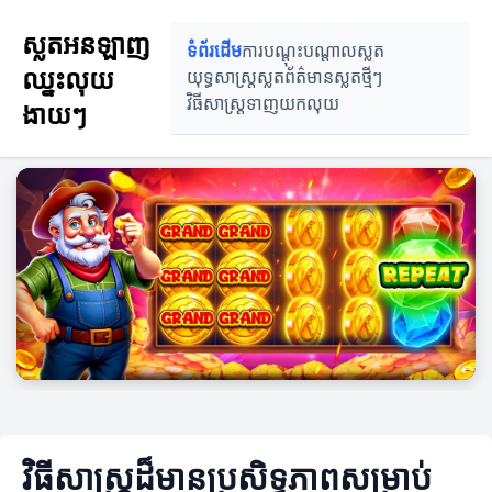
ស្លតអនឡាញ
ទំព័រដើម
ការបណ្តុះបណ្តាលស្លត
ឈ្នះលុយ
យុទ្ធសាស្ត្រស្លត
ព័ត៌មានស្លតថ្មីៗ
វិធីសាស្ត្រទាញយកលុយ
ងាយៗ
វិធីសាស្ត្រដ៏មានប្រសិទ្ធភាពសម្រាប់