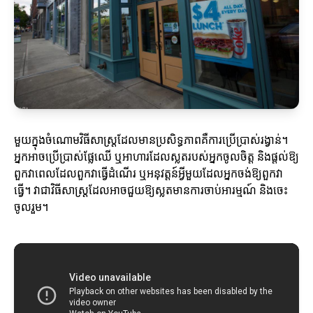
មួយក្នុងចំណោមវិធីសាស្ត្រដែលមានប្រសិទ្ធភាពគឺការប្រើប្រាស់រង្វាន់។
អ្នកអាចប្រើប្រាស់ផ្លែឈើ ឬអាហារដែលស្លតរបស់អ្នកចូលចិត្ត និងផ្តល់ឱ្យ
ពួកវាពេលដែលពួកវាធ្វើដំណើរ ឬអនុវត្តន៍អ្វីមួយដែលអ្នកចង់ឱ្យពួកវា
ធ្វើ។ វាជាវិធីសាស្ត្រដែលអាចជួយឱ្យស្លតមានការចាប់អារម្មណ៍ និងចេះ
ចូលរួម។