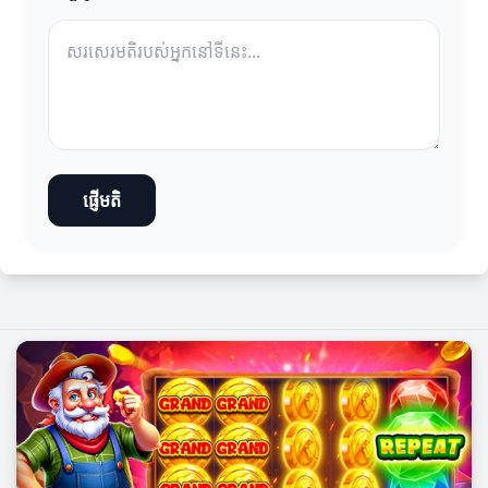
ផ្ញើមតិ