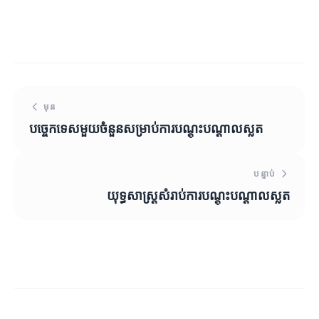
មុន
បច្ចេកទេសមួយចំនួនសម្រាប់ការបណ្តុះបណ្តាលស្លត
បន្ទាប់
យុទ្ធសាស្ត្រសំរាប់ការបណ្តុះបណ្តាលស្លត