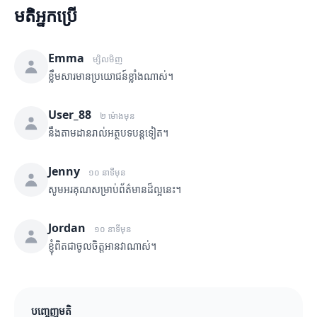
មតិអ្នកប្រើ
Emma
ម្សិលមិញ
ខ្លឹមសារមានប្រយោជន៍ខ្លាំងណាស់។
User_88
២ ម៉ោងមុន
នឹងតាមដានរាល់អត្ថបទបន្តទៀត។
Jenny
១០ នាទីមុន
សូមអរគុណសម្រាប់ព័ត៌មានដ៏ល្អនេះ។
Jordan
១០ នាទីមុន
ខ្ញុំពិតជាចូលចិត្តអានវាណាស់។
បញ្ចេញមតិ