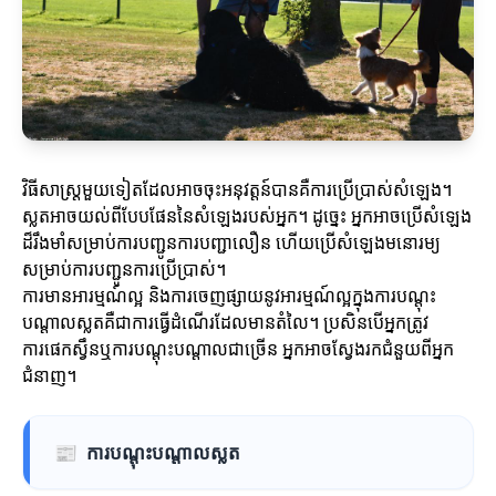
វិធីសាស្ត្រមួយទៀតដែលអាចចុះអនុវត្តន៍បានគឺការប្រើប្រាស់សំឡេង។
ស្លតអាចយល់ពីបែបផែននៃសំឡេងរបស់អ្នក។ ដូច្នេះ អ្នកអាចប្រើសំឡេង
ដ៏រឹងមាំសម្រាប់ការបញ្ជូនការបញ្ជាលឿន ហើយប្រើសំឡេងមនោរម្យ
សម្រាប់ការបញ្ជូនការប្រើប្រាស់។
ការមានអារម្មណ៍ល្អ និងការចេញផ្សាយនូវអារម្មណ៍ល្អក្នុងការបណ្តុះ
បណ្តាលស្លតគឺជាការធ្វើដំណើរដែលមានតំលៃ។ ប្រសិនបើអ្នកត្រូវ
ការផេកស្វឹនឬការបណ្តុះបណ្តាលជាច្រើន អ្នកអាចស្វែងរកជំនួយពីអ្នក
ជំនាញ។
📰
ការបណ្តុះបណ្តាលស្លត