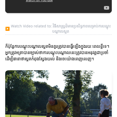
Watch Video related to: វិធីសាស្ត្រដ៏មានប្រសិទ្ធភាពសម្រាប់ការបណ្តុះ
▶
បណ្តាលស្លត
ក៏ប៉ុន្តែការបណ្តុះបណ្តាលស្លតមិនគួរត្រូវបានធ្វើឡើងក្នុងរយៈពេលខ្លីទេ។
អ្នកត្រូវអត្រាបានច្បាស់ថាការបណ្តុះបណ្តាលនេះត្រូវបានអនុវត្តជាប្រចាំ
ដើម្បីធានាថាស្លតកំពុងស្វែងយល់ និងចេះយ៉ាងពេញលេញ។