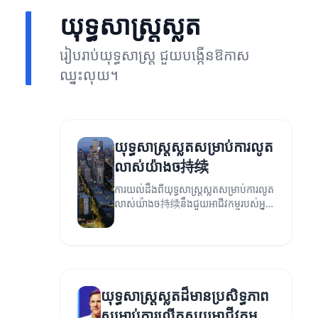
យុទ្ធសាស្ត្រស្លត
រៀបរាប់យុទ្ធសាស្ត្រ ជួយបង្កើនឱកាស
ឈ្នះលុយ។
យុទ្ធសាស្ត្រស្លតសម្រាប់ការលូត
លាស់យ៉ាងច持续
ការយល់ដឹងពីយុទ្ធសាស្ត្រស្លតសម្រាប់ការលូត
លាស់យ៉ាងច持续នឹងជួយអាជីវកម្មរបស់អ្នក
ឱ្យមានភាពជោគជ័យ។
យុទ្ធសាស្ត្រស្លតដ៏មានប្រសិទ្ធភាព
សម្រាប់ការលើកស្ទួយអាជីវកម្ម