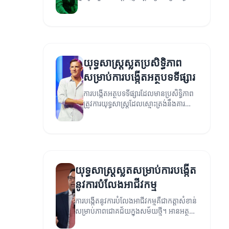
ក្នុងការបង្កើតទំនាក់ទំនងរឹងមាំជាមួយ
អតិថិជន។
យុទ្ធសាស្ត្រស្លតប្រសិទ្ធិភាព
សម្រាប់ការបង្កើតអត្ថបទទីផ្សារ
ការបង្កើតអត្ថបទទីផ្សារដែលមានប្រសិទ្ធិភាព
ត្រូវការយុទ្ធសាស្ត្រដែលស្មោះត្រង់នឹងគារ
ប្រយោជន៍នៃអាជីវកម្ម។
យុទ្ធសាស្ត្រស្លតសម្រាប់ការបង្កើត
នូវការបំលែងអាជីវកម្ម
ការបង្កើតនូវការបំលែងអាជីវកម្មគឺជាកត្តាសំខាន់
សម្រាប់ភាពជោគជ័យក្នុងសម័យថ្មី។ អានអត្ថបទ
នេះដើម្បីស្គាល់ពីយុទ្ធសាស្ត្រដែលអាចជួយបំ