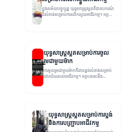
ក្នុងសម័យបច្ចុប្បន្ន យុទ្ធសាស្ត្រស្លតគឺជាឧបករណ៍
ដ៏សំខាន់សម្រាប់ការលើកស្ទួយអាជីវកម្ម។ អត្ថបទ
នេះនឹងពិភាក្សាអំពីយុថ្កាស្ត្រដែលមានប្រសិទ្ធភាព
និងរបៀបធ្វើឲ្យអាជីវកម្មរបស់អ្នករីកចម្រើន។
យុទ្ធសាស្ត្រស្លតសម្រាប់ការចូល
រួមជាមួយម៉ាក
ការចូលរួមជាមួយម៉ាកគឺជាគន្លងសំខាន់សម្រាប់
ជោគជ័យរបស់អាជីវកម្ម។ អត្ថបទនេះនឹង
ពិភាក្សាអំពីយុទ្ធសាស្ត្រស្លតដែលអាចជួយដល់
ការចូលរួមជាមួយម៉ាករបស់អ្នក។
យុទ្ធសាស្ត្រស្លតសម្រាប់ការប្លង់
និងការបញ្ជ្រាបអាជីវកម្ម