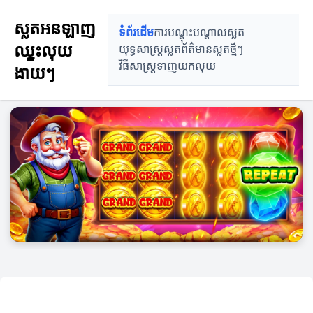
ស្លតអនឡាញ
ទំព័រដើម
ការបណ្តុះបណ្តាលស្លត
ឈ្នះលុយ
យុទ្ធសាស្ត្រស្លត
ព័ត៌មានស្លតថ្មីៗ
វិធីសាស្ត្រទាញយកលុយ
ងាយៗ