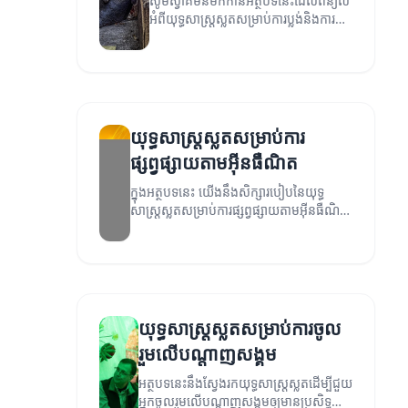
សូមស្វាគមន៍មកកាន់អត្ថបទនេះដែលពន្យល់
អំពីយុទ្ធសាស្ត្រស្លតសម្រាប់ការប្លង់និងការ
បញ្ជ្រាបអាជីវកម្ម។
យុទ្ធសាស្ត្រស្លតសម្រាប់ការ
ផ្សព្វផ្សាយតាមអ៊ីនធឺណិត
ក្នុងអត្ថបទនេះ យើងនឹងសិក្សារបៀបនៃយុទ្ធ
សាស្ត្រស្លតសម្រាប់ការផ្សព្វផ្សាយតាមអ៊ីនធឺណិត
ដែលអាចជួយអាជីវកម្មរបស់អ្នកឱ្យបង្កើតការប្រែ
ប្រួល និងការចូលរួមយ៉ាងមានប្រសិទ្ធិភាព។
យុទ្ធសាស្ត្រស្លតសម្រាប់ការចូល
រួមលើបណ្តាញសង្គម
អត្ថបទនេះនឹងស្វែងរកយុទ្ធសាស្ត្រស្លតដើម្បីជួយ
អ្នកចូលរួមលើបណ្តាញសង្គមឲ្យមានប្រសិទ្ធភាព