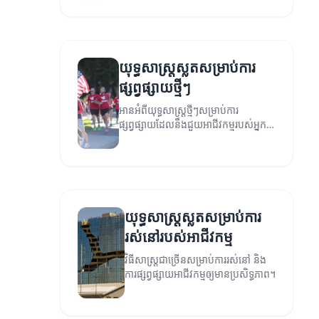
លែងអាជីវកម្មរបស់អ្នក។
យុទ្ធសាស្ត្រស្លតសម្រាប់ការ
ផ្សព្វផ្សាយថ្មីៗ
អានអំពីយុទ្ធសាស្ត្រថ្មីៗសម្រាប់ការ
ផ្សព្វផ្សាយដែលនឹងជួយអាជីវកម្មរបស់អ្នក
ទទួលបានជោគជ័យ។
យុទ្ធសាស្ត្រស្លតសម្រាប់ការ
រស់នៅរបស់អាជីវកម្ម
វិធីសាស្រ្តជាច្រើនសម្រាប់ការរស់នៅ និង
ការផ្សព្វផ្សាយអាជីវកម្មឲ្យមានប្រសិទ្ធភាព។