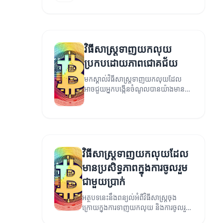
ការទាញយកលុយ។
វិធីសាស្ត្រទាញយកលុយ
ប្រកបដោយភាពជោគជ័យ
មកស្គាល់វិធីសាស្ត្រទាញយកលុយដែល
អាចជួយអ្នកបង្កើនចំណូលបានយ៉ាងមាន
ប្រសិទ្ធភាព។
វិធីសាស្ត្រទាញយកលុយដែល
មានប្រសិទ្ធភាពក្នុងការចូលរួម
ជាមួយប្រាក់
អត្ថបទនេះនឹងពន្យល់អំពីវិធីសាស្ត្រចុង
ក្រោយក្នុងការទាញយកលុយ និងការចូលរួម
ជាមួយប្រាក់។