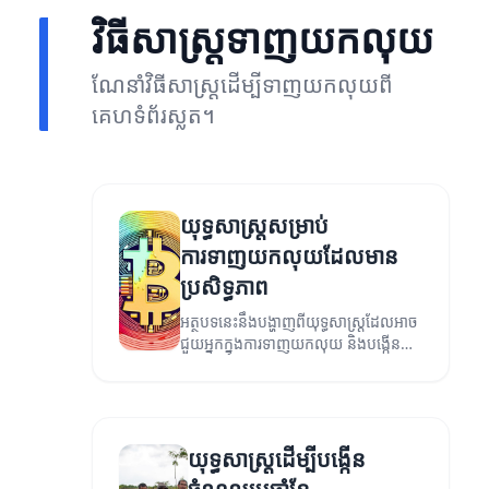
វិធីសាស្ត្រទាញយកលុយ
ណែនាំវិធីសាស្ត្រដើម្បីទាញយកលុយពី
គេហទំព័រស្លត។
យុទ្ធសាស្ត្រសម្រាប់
ការទាញយកលុយដែលមាន
ប្រសិទ្ធភាព
អត្ថបទនេះនឹងបង្ហាញពីយុទ្ធសាស្ត្រដែលអាច
ជួយអ្នកក្នុងការទាញយកលុយ និងបង្កើន
ចំណូលរបស់អ្នក។
យុទ្ធសាស្ត្រដើម្បីបង្កើន