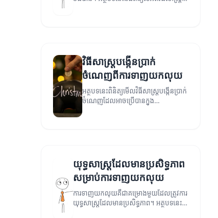
ដែលអាចជួយអ្នកទាញយកលុយបានយ៉ាងមាន
ប្រសិទ្ធភាព។
វិធីសាស្ត្របង្កើនប្រាក់
ចំណេញពីការទាញយកលុយ
អត្ថបទនេះពិនិត្យមើលវិធីសាស្ត្របង្កើនប្រាក់
ចំណេញដែលអាចប្រើបានក្នុង
ការទាញយកលុយ។
យុទ្ធសាស្ត្រដែលមានប្រសិទ្ធភាព
សម្រាប់ការទាញយកលុយ
ការទាញយកលុយគឺជាគម្រោងមួយដែលត្រូវការ
យុទ្ធសាស្ត្រដែលមានប្រសិទ្ធភាព។ អត្ថបទនេះ
នឹងផ្តល់អំពីយុទ្ធសាស្ត្រផ្សេងៗសម្រាប់