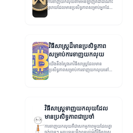
ការទាញយកលុយតាមអនឡាញគឺជាដំណោះ
ស្រាយដែលមានប្រសិទ្ធភាពសម្រាប់អ្នកដែល
ចង់បន្ថែមប្រាក់ចំណេញ។
វិធីសាស្ត្រដ៏មានប្រសិទ្ធភាព
សម្រាប់ការទាញយកលុយ
យើងនឹងស្វែងរកវិធីសាស្ត្រដែលមាន
ប្រសិទ្ធភាពសម្រាប់ការទាញយកលុយនៅក្នុង
សេដ្ឋកិច្ចសម័យថ្មីនេះ។
វិធីសាស្ត្រទាញយកលុយដែល
មានប្រសិទ្ធភាពជាប្រចាំ
ការទាញយកលុយគឺជាសកម្មភាពមួយដែលគ្នា
ចង់បាន។ អត្ថបទនេះនឹងពន្យល់អំពីវិធីសាស្ត្រ