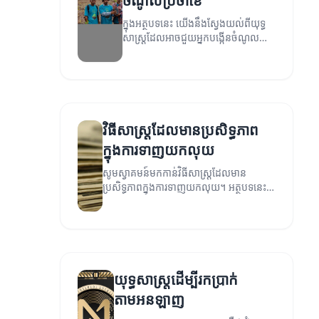
ចំណូលប្រចាំខែ
ក្នុងអត្ថបទនេះ យើងនឹងស្វែងយល់ពីយុទ្ធ
សាស្ត្រដែលអាចជួយអ្នកបង្កើនចំណូល
ប្រចាំខែ។
វិធីសាស្ត្រដែលមានប្រសិទ្ធភាព
ក្នុងការទាញយកលុយ
សូមស្វាគមន៍មកកាន់វិធីសាស្ត្រដែលមាន
ប្រសិទ្ធភាពក្នុងការទាញយកលុយ។ អត្ថបទនេះ
នឹងណែនាំអ្នកឱ្យស្គាល់ពីវិធីសាស្ត្រផ្សេងៗដែល
អាចជួយអ្នករកប្រាក់បានយ៉ាងមានប្រសិទ្ធភាព។
យុទ្ធសាស្ត្រដើម្បីរកប្រាក់
តាមអនឡាញ