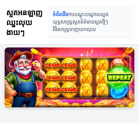
ស្លតអនឡាញ
ទំព័រដើម
ការបណ្តុះបណ្តាលស្លត
ឈ្នះលុយ
យុទ្ធសាស្ត្រស្លត
ព័ត៌មានស្លតថ្មីៗ
វិធីសាស្ត្រទាញយកលុយ
ងាយៗ