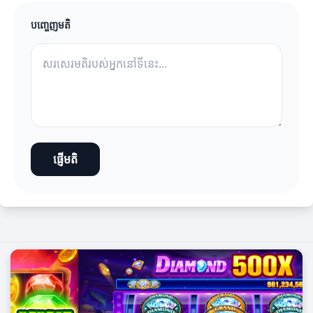
បញ្ចេញមតិ
ផ្ញើមតិ