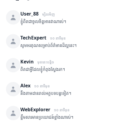
User_88
ម្សិលមិញ
ខ្ញុំពិតជាចូលចិត្តអានវាណាស់។
TechExpert
១០ នាទីមុន
សូមអរគុណសម្រាប់ព័ត៌មានដ៏ល្អនេះ។
Kevin
មុននេះបន្តិច
ពិតជាអ្វីដែលខ្ញុំកំពុងស្វែងរក។
Alex
១០ នាទីមុន
នឹងតាមដានរាល់អត្ថបទបន្តទៀត។
WebExplorer
១០ នាទីមុន
ខ្លឹមសារមានប្រយោជន៍ខ្លាំងណាស់។