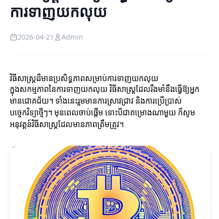
ការទាញយកលុយ
2026-04-21
Admin
វិធីសាស្ត្រដ៏មានប្រសិទ្ធភាពសម្រាប់ការទាញយកលុយ
ក្នុងសកម្មភាពនៃការទាញយកលុយ វិធីសាស្ត្រដែលរឹងមាំនឹងធ្វើឱ្យអ្នក
មានជោគជ័យ។ ទាំងនេះរួមមានការស្រាវជ្រាវ និងការប្រើប្រាស់
បច្ចេកវិទ្យាថ្មីៗ។ មុនពេលចាប់ផ្តើម ទោះបីជាគម្រោងណាមួយ ក៏សូម
អនុវត្តន៍វិធីសាស្ត្រដែលមានភាពត្រឹមត្រូវ។