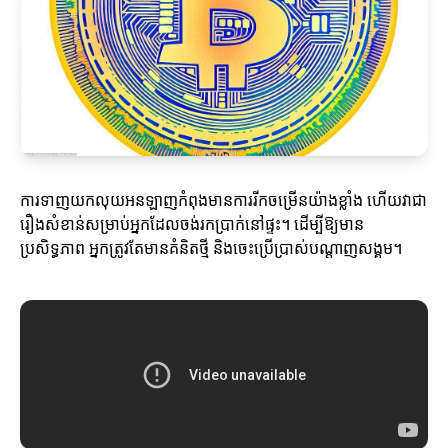
ការទាញយកលុយអនឡាញកំពុងមានការរីកចម្រើនយ៉ាងខ្លាំង ហើយវាជា
រឿងសំខាន់សម្រាប់អ្នកដែលចង់រកប្រាក់នៅផ្ទះ។ ដើម្បីឱ្យមាន
ប្រសិទ្ធភាព អ្នកត្រូវតែមានគំនិតថ្មី និងចេះប្រើប្រាស់បណ្តាញសង្គម។