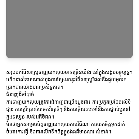
សរុបមកវិធីសាស្ត្រទាញយកលុយមានច្រើនយ៉ាង នៅក្នុងសង្គមបច្ចុប្បន្ន។
ហើយវាសំខាន់ណាស់ក្នុងការស្វែងរកនូវវិធីសាស្ត្រដែលនឹងជួយអ្នករក
ប្រាក់បានយ៉ាងមានប្រសិទ្ធភាព។
ជំនាញដ៏ចាំបាច់
ការទាញយកលុយត្រូវការជំនាញជាច្រើនដូចជា៖ ការប្រកួតប្រជែងលើទី
ផ្សារ ការប្រើប្រាស់បច្ចេកវិទ្យាថ្មីៗ និងការឆ្លើយតបទៅនឹងការផ្លាស់ប្តូរទៅ
ក្នុងទស្សនៈរបស់អតិថិជន។
មិនថាអ្នកសម្រេចចិត្តទាញយកលុយតាមវិធីណា ការយកចិត្តទុកដាក់
ចំពោះការធ្វើ និងការលើកទឹកចិត្តខ្លួនឯងគឺមានសារៈសំខាន់។