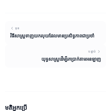
មុន
វិធីសាស្ត្រទាញយកលុយដែលមានប្រសិទ្ធភាពជាប្រចាំ
បន្ទាប់
យុទ្ធសាស្ត្រដើម្បីរកប្រាក់តាមអនឡាញ
មតិអ្នកប្រើ