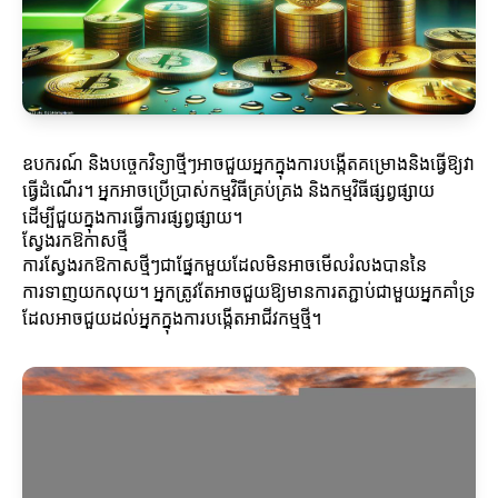
ឧបករណ៍ និងបច្ចេកវិទ្យាថ្មីៗអាចជួយអ្នកក្នុងការបង្កើតគម្រោងនិងធ្វើឱ្យវា
ធ្វើដំណើរ។ អ្នកអាចប្រើប្រាស់កម្មវិធីគ្រប់គ្រង និងកម្មវិធីផ្សព្វផ្សាយ
ដើម្បីជួយក្នុងការធ្វើការផ្សព្វផ្សាយ។
ស្វែងរកឱកាសថ្មី
ការស្វែងរកឱកាសថ្មីៗជាផ្នែកមួយដែលមិនអាចមើលរំលងបាននៃ
ការទាញយកលុយ។ អ្នកត្រូវតែអាចជួយឱ្យមានការតភ្ជាប់ជាមួយអ្នកគាំទ្រ
ដែលអាចជួយដល់អ្នកក្នុងការបង្កើតអាជីវកម្មថ្មី។