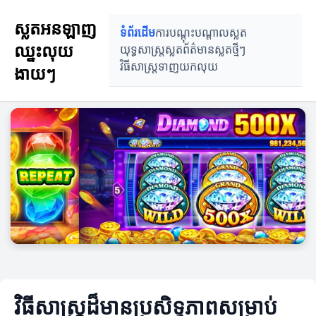
ស្លតអនឡាញ
ទំព័រដើម
ការបណ្តុះបណ្តាលស្លត
ឈ្នះលុយ
យុទ្ធសាស្ត្រស្លត
ព័ត៌មានស្លតថ្មីៗ
វិធីសាស្ត្រទាញយកលុយ
ងាយៗ
វិធីសាស្ត្រដ៏មានប្រសិទ្ធភាពសម្រាប់