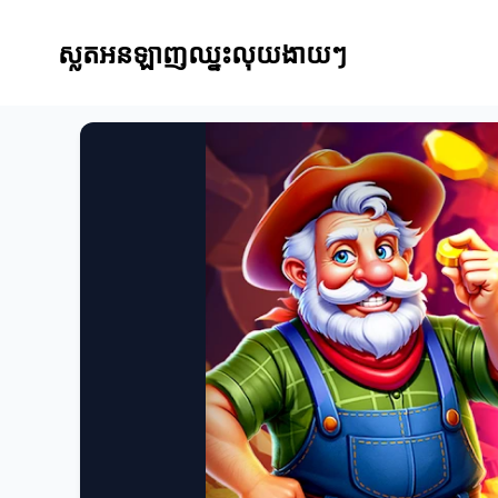
ស្លតអនឡាញឈ្នះលុយងាយៗ