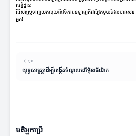
សន្និដ្ឋាន
វិធីសាស្ត្រទាញយកលុយពីវេទិកាអនឡាញគឺជាផ្នែកមួយដែលមានសារៈសំខាន
អ្នក!
មុន
យុទ្ធសាស្ត្រដើម្បីបង្កើតចំណូលលើអ៊ិនធើណិត
មតិអ្នកប្រើ