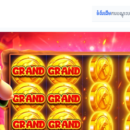
ទំព័រដើម
ការបណ្តុះ