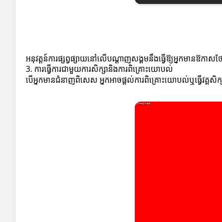
អនុវត្តន៍ការផ្សព្វផ្សាយនៅលើបណ្ដាញសង្គមនឹងធ្វើឱ្យអ្នកមានឱក
3. ការធ្វើការជាមួយការសិក្សានិងការពិគ្រោះយោបល់
បើអ្នកមានជំនាញពិសេស អ្នកអាចផ្តល់ការពិគ្រោះយោបល់ឬធ្វើវគ្គសិ