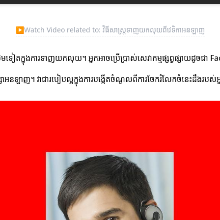
▶
Watch Video related to: វិធីសាស្ត្រទាញយកលុយពីវេទិកាអនឡាញ
ាសថែមទៀតក្នុងការទាញយកលុយ។ អ្នកអាចប្រើប្រាស់សេវាកម្មផ្សព្វផ្សាយដូចជ
ក្សាអនឡាញ។ វាជារបៀបល្អក្នុងការបង្កើតចំណូលពីការចែករំលែកចំនេះដឹងរបស់អ