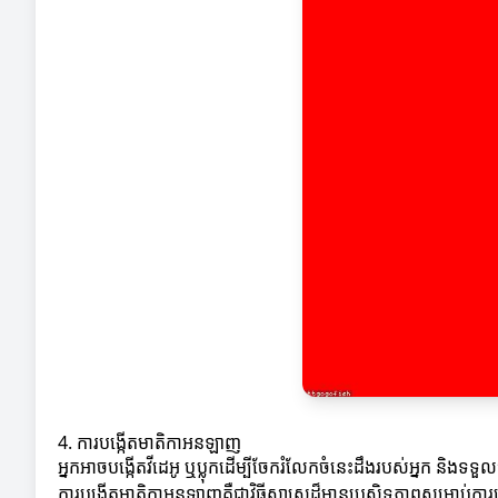
4. ការបង្កើតមាតិកាអនឡាញ
អ្នកអាចបង្កើតវីដេអូ ឬប្លុកដើម្បីចែករំលែកចំនេះដឹងរបស់អ្នក និ
ការបង្កើតមាតិកាអនឡាញគឺជាវិធីសាស្ត្រដ៏មានប្រសិទ្ធភាពសម្រាប់កា