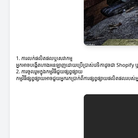
1. ការលក់ផលិតផលឬសេវាកម្ម
អ្នកអាចបង្កើតហាងអនឡាញដោយប្រើប្រាស់វេទិកាដូចជា Shopify ឬ
2. ការចូលរួមក្នុងកម្មវិធីជួយផ្សព្វផ្សាយ
កម្មវិធីផ្សព្វផ្សាយអាចជួយអ្នករកប្រាក់ពីការផ្សព្វផ្សាយផលិតផលរបស