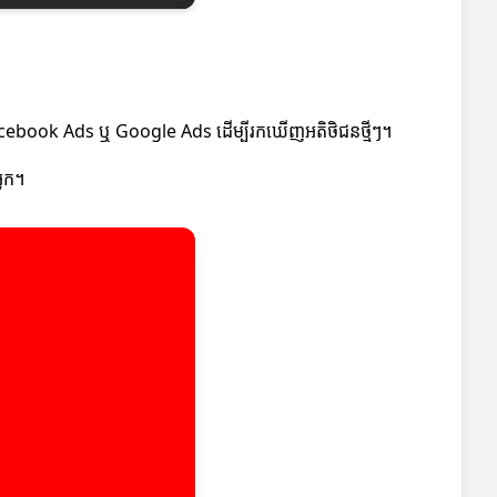
ា Facebook Ads ឬ Google Ads ដើម្បីរកឃើញអតិថិជនថ្មីៗ។
្នក។