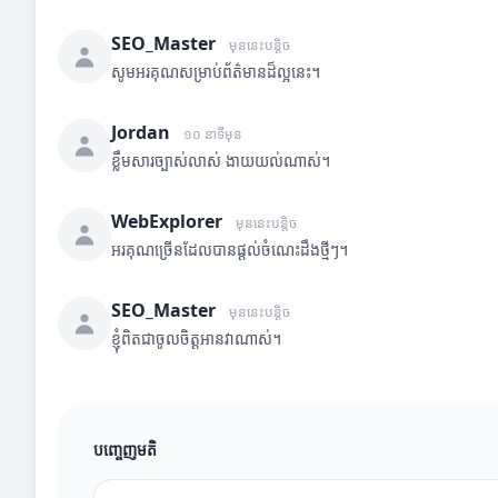
SEO_Master
មុននេះបន្តិច
សូមអរគុណសម្រាប់ព័ត៌មានដ៏ល្អនេះ។
Jordan
១០ នាទីមុន
ខ្លឹមសារច្បាស់លាស់ ងាយយល់ណាស់។
WebExplorer
មុននេះបន្តិច
អរគុណច្រើនដែលបានផ្តល់ចំណេះដឹងថ្មីៗ។
SEO_Master
មុននេះបន្តិច
ខ្ញុំពិតជាចូលចិត្តអានវាណាស់។
បញ្ចេញមតិ