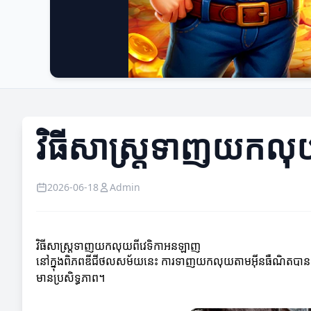
វិធីសាស្ត្រទាញយកល
2026-06-18
Admin
វិធីសាស្ត្រទាញយកលុយពីវេទិកាអនឡាញ
នៅក្នុងពិភពឌីជីថលសម័យនេះ ការទាញយកលុយតាមអ៊ីនធឺណិតបានក្ល
មានប្រសិទ្ធភាព។