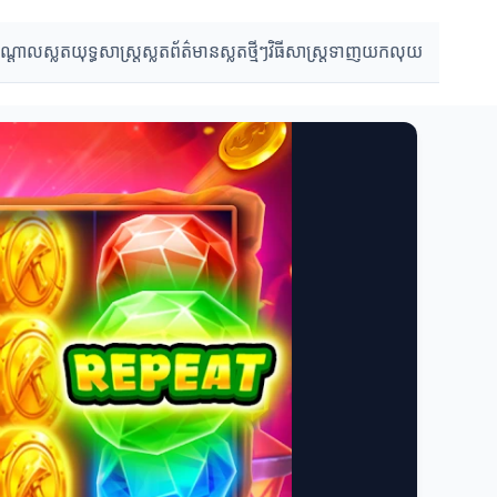
បណ្តាលស្លត
យុទ្ធសាស្ត្រស្លត
ព័ត៌មានស្លតថ្មីៗ
វិធីសាស្ត្រទាញយកលុយ