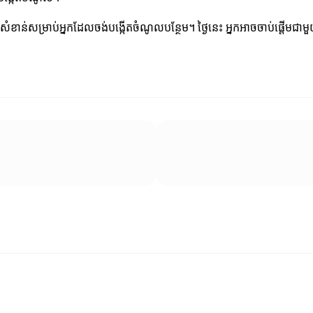
់សម្រាប់អ្នកដែលចង់បង្កើតចំណូលបន្ថែម។ ថ្ងៃនេះ អ្នកអាចចាប់ផ្តើមជាមួយវ