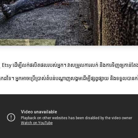
 Etsy ដើម្បីលក់ផលិតផលរបស់អ្នក។ វាសម្រួលការលក់ និងការទិញឲ្យកាន់ត
់អ្នកដទៃ។ អ្នកអាចប្រើប្រាស់តំបន់បណ្តាញសង្គមដើម្បីផ្សព្វផ្សាយ និងទទួលបាន