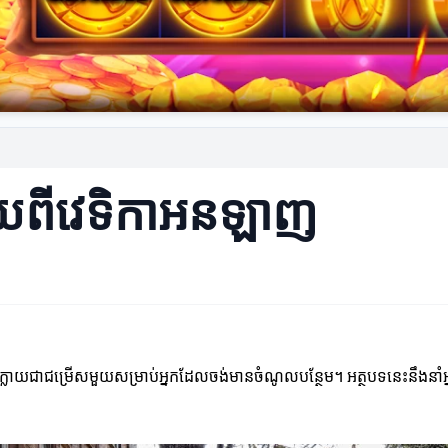
ុយពីវេទិកាអនឡាញ
ាយជាជម្រើសមួយសម្រាប់អ្នកដែលចង់មានចំណូលបន្ថែម។ អត្ថបទនេះនឹងនាំអ