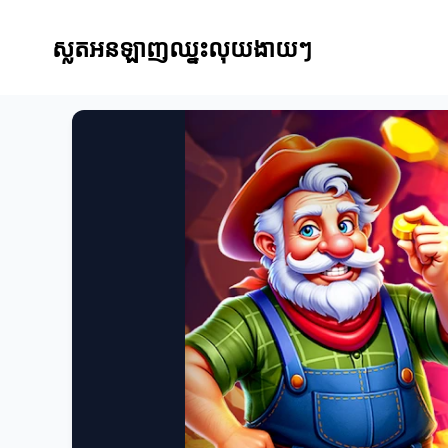
ស្លតអនឡាញឈ្នះលុយងាយៗ