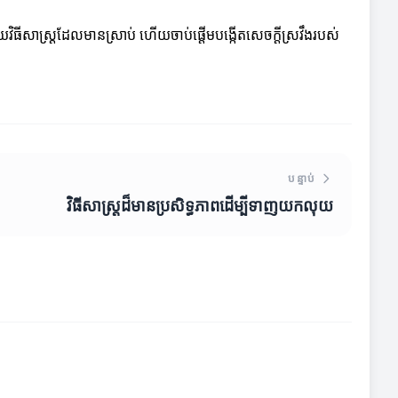
ិធីសាស្ត្រដែលមានស្រាប់ ហើយចាប់ផ្តើមបង្កើតសេចក្ដីស្រវឹងរបស់
បន្ទាប់
វិធីសាស្ត្រដ៏មានប្រសិទ្ធភាពដើម្បីទាញយកលុយ