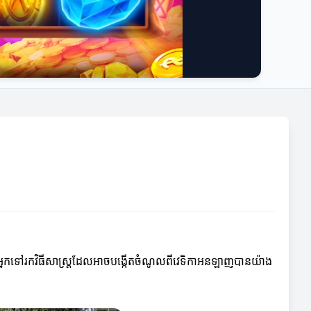
្នកទៅរកវិធីសាស្ត្រដែលអាចបង្កើតចំណូលពីវេទិកាអនឡាញបានយ៉ាង