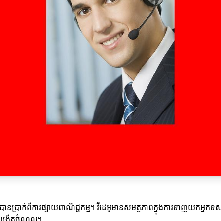
ងទទួលបានប្រាក់ពីការផ្សាយពាណិជ្ជកម្ម។ វីដេអូមានសមត្ថភាពក្នុងការទាញយកអ
របង្កើតចំណូល។