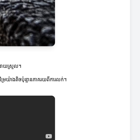
ែងាយស្រួល។
កម្រៃយ៉ាងតិចប៉ុន្មានភាគរយពីការលក់។