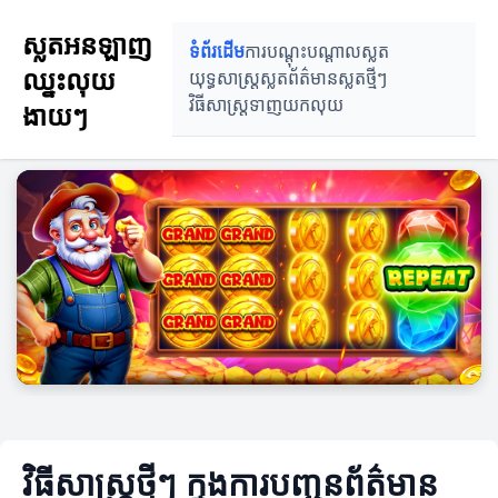
ស្លតអនឡាញ
ទំព័រដើម
ការបណ្តុះបណ្តាលស្លត
ឈ្នះលុយ
យុទ្ធសាស្ត្រស្លត
ព័ត៌មានស្លតថ្មីៗ
វិធីសាស្ត្រទាញយកលុយ
ងាយៗ
វិធីសាស្ត្រថ្មីៗ ក្នុងការបញ្ជូនព័ត៌មាន