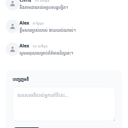
Chris
១០ នាទីមុន
នឹងតាមដានរាល់អត្ថបទបន្តទៀត។
Alex
៣ ថ្ងៃមុន
ខ្លឹមសារច្បាស់លាស់ ងាយយល់ណាស់។
Alex
១០ នាទីមុន
សូមអរគុណសម្រាប់ព័ត៌មានដ៏ល្អនេះ។
បញ្ចេញមតិ