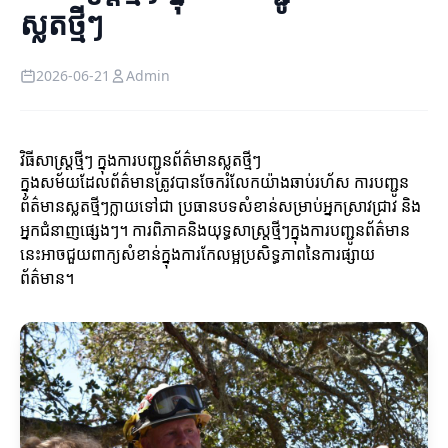
ស្លតថ្មីៗ
2026-06-21
Admin
វិធីសាស្ត្រថ្មីៗ ក្នុងការបញ្ជូនព័ត៌មានស្លតថ្មីៗ
ក្នុងសម័យដែលព័ត៌មានត្រូវបានចែករំលែកយ៉ាងឆាប់រហ័ស ការបញ្ជូន
ព័ត៌មានស្លតថ្មីៗក្លាយទៅជា ប្រធានបទសំខាន់សម្រាប់អ្នកស្រាវជ្រាវ និង
អ្នកជំនាញផ្សេងៗ។ ការពិភាគនិងយុទ្ធសាស្ត្រថ្មីៗក្នុងការបញ្ជូនព័ត៌មាន
នេះអាចជួយពាក្យសំខាន់ក្នុងការកែលម្អប្រសិទ្ធភាពនៃការផ្សាយ
ព័ត៌មាន។