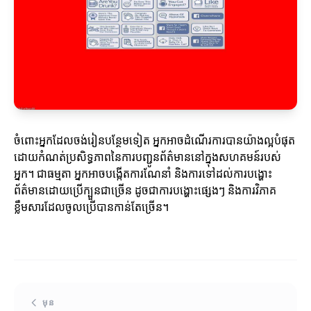
ចំពោះអ្នកដែលចង់រៀនបន្ថែមទៀត អ្នកអាចដំណើរការបានយ៉ាងល្អបំផុត
ដោយកំណត់ប្រសិទ្ធភាពនៃការបញ្ជូនព័ត៌មាននៅក្នុងសហគមន៍របស់
អ្នក។ ជាធម្មតា អ្នកអាចបង្កើតការណែនាំ និងការទៅដល់ការបង្ហោះ
ព័ត៌មានដោយប្រើក្បួនជាច្រើន ដូចជាការបង្ហោះផ្សេងៗ និងការវិភាគ
ខ្លឹមសារដែលចូលប្រើបានកាន់តែច្រើន។
មុន