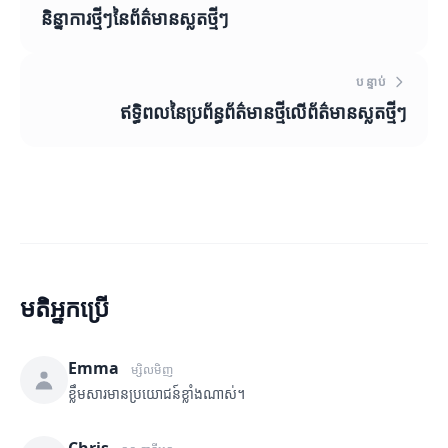
និន្នាការថ្មីៗនៃព័ត៌មានស្លតថ្មីៗ
បន្ទាប់
ឥទ្ធិពលនៃប្រព័ន្ធព័ត៌មានថ្មីលើព័ត៌មានស្លតថ្មីៗ
មតិអ្នកប្រើ
Emma
ម្សិលមិញ
ខ្លឹមសារមានប្រយោជន៍ខ្លាំងណាស់។