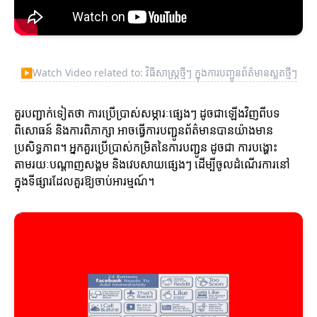
▶
Watch Video related to: វិធីសាស្ត្រថ្មីៗ ក្នុងការបញ្ជូនព័ត៌មានស្លតថ្មីៗ
គួរបញ្ជាក់ទៀតថា ការប្រើប្រាស់សម្ភារៈផ្សេងៗ ដូចជាឡើងវិញពីបទ
ពិសោធន៍ និងការពិភាក្សា អាចធ្វើការបញ្ជូនព័ត៌មានបានយ៉ាងមាន
ប្រសិទ្ធភាព។ អ្នកគួរប្រើប្រាស់កម្រិតនៃការបញ្ជូន ដូចជា ការបង្ហោះ
តាមរយៈបណ្ដាញសង្គម និងវេបសាយផ្សេងៗ ដើម្បីចូលដំណើរការនៅ
ក្នុងទីផ្សារដែលគួរឱ្យចាប់អារម្មណ៍។