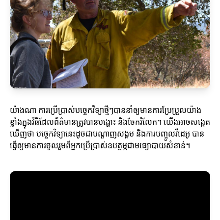
យ៉ាងណា ការប្រើប្រាស់បច្ចេកវិទ្យាថ្មីៗបាននាំឲ្យមានការប្រែប្រួលយ៉ាង
ខ្លាំងក្នុងវិធីដែលព័ត៌មានត្រូវបានបង្ហោះ និងចែករំលែក។ យើងអាចសង្កេត
ឃើញថា បច្ចេកវិទ្យានេះដូចជាបណ្ដាញសង្គម និងការបញ្ចូលវីដេអូ បាន
ធ្វើឲ្យមានការចូលរួមពីអ្នកប្រើប្រាស់ឧបត្ថម្ភជាមធ្យោបាយសំខាន់។